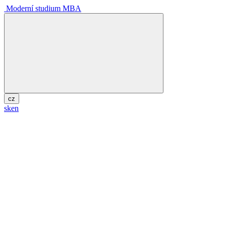
Moderní studium MBA
cz
sk
en