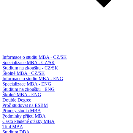
Informace o studiu MBA - CZ/SK
Specializace MBA - CZ/SK
Studium na zkoušku - CZ/SK
Školné MBA - CZ/SK
Informace o studiu MBA - ENG
Specializace MBA - ENG
Studium na zkoušku - ENG
Školné MBA - ENG
Double Degree
Proč studovat na ESBM
Přínosy studia MBA
Podmínky přijetí MBA
Často kladené otázky MBA
Titul MBA
Studium DBA