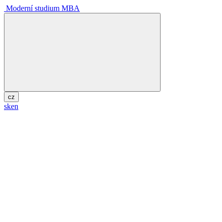
Moderní studium MBA
cz
sk
en