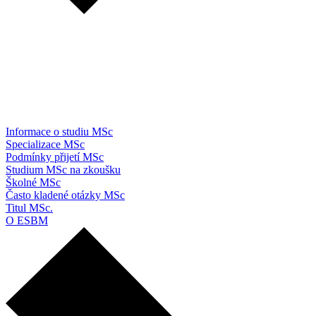
Informace o studiu MSc
Specializace MSc
Podmínky přijetí MSc
Studium MSc na zkoušku
Školné MSc
Často kladené otázky MSc
Titul MSc.
O ESBM