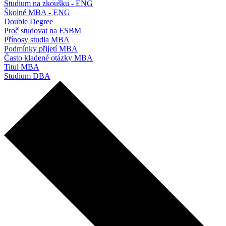
Studium na zkoušku - ENG
Školné MBA - ENG
Double Degree
Proč studovat na ESBM
Přínosy studia MBA
Podmínky přijetí MBA
Často kladené otázky MBA
Titul MBA
Studium DBA