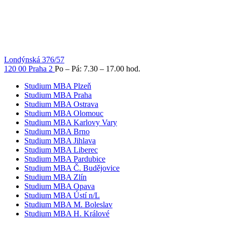
Londýnská 376/57
120 00 Praha 2
Po – Pá: 7.30 – 17.00 hod.
Studium MBA Plzeň
Studium MBA Praha
Studium MBA Ostrava
Studium MBA Olomouc
Studium MBA Karlovy Vary
Studium MBA Brno
Studium MBA Jihlava
Studium MBA Liberec
Studium MBA Pardubice
Studium MBA Č. Budějovice
Studium MBA Zlín
Studium MBA Opava
Studium MBA Ústí n/L
Studium MBA M. Boleslav
Studium MBA H. Králové