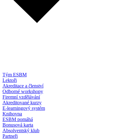
Tým ESBM
Lektoři
Akreditace a členství
Odborné workshopy
Firemní vzdělávání
Akreditované kurzy
E-learningový systém
Knihovna
ESBM pomáhá
Bonusová karta
Absolventský klub
Partneři