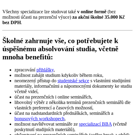
Všechny specializace lze studovat také
v online formě
(bez
možnosti účasti na prezenční výuce)
za akční školné 35.000 Kč
bez DPH
.
Školné zahrnuje vše, co potřebujete k
úspěšnému absolvování studia, včetně
mnoha benefitů:
zpracování
přihlášky
,
možnost zahájit studium kdykoliv během roku,
neomezený přístup do
studentské sekce
s vlastními studijními
materiály, informačními a nápomocnými dokumenty ke studiu
včetně videí,
účast na prezenčních i online seminářích,
libovolný výběr z několika termínů prezenčních seminářů dle
vlastních preferencí a časových možností,
účast na nadstandardních přednáškách, seminářích a
bonusových workshopech
,
možnost navštěvovat semináře ze
specializací BBA
(včetně
poskytnutí studijních materiálů),
občerstvení na prezenčních seminářích (coffee break a oběd),