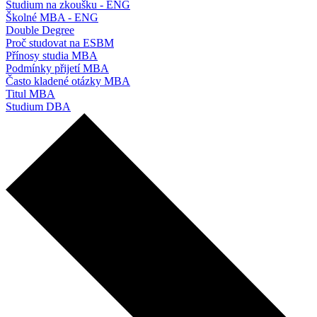
Studium na zkoušku - ENG
Školné MBA - ENG
Double Degree
Proč studovat na ESBM
Přínosy studia MBA
Podmínky přijetí MBA
Často kladené otázky MBA
Titul MBA
Studium DBA