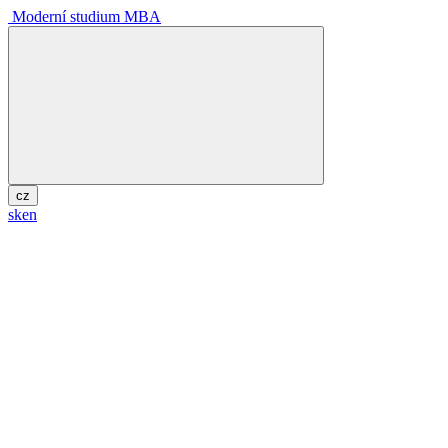
Moderní studium MBA
cz
sk
en