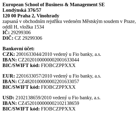
European School of Business & Management SE
Londýnská 376/57
120 00 Praha 2, Vinohrady
zapsaná v obchodním rejstříku vedeném Městským soudem v Praze,
oddíl H, vložka 1534
IČ:
29299306
DIČ:
CZ 29299306
Bankovní účet:
CZK:
2001633044/2010 vedený u Fio banky, a.s.
IBAN:
CZ2020100000002001633044
BIC/SWIFT kód:
FIOBCZPPXXX
EUR:
2201633057/2010 vedený u Fio banky, a.s.
IBAN:
CZ4820100000002201633057
BIC/SWIFT kód:
FIOBCZPPXXX
USD:
2102138659/2010 vedený u Fio banky, a.s.
IBAN:
CZ4520100000002102138659
BIC/SWIFT kód:
FIOBCZPPXXX