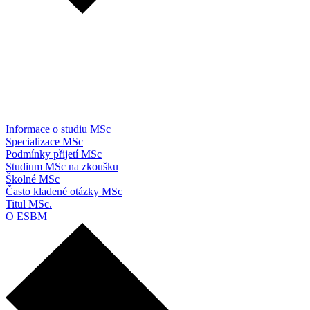
Informace o studiu MSc
Specializace MSc
Podmínky přijetí MSc
Studium MSc na zkoušku
Školné MSc
Často kladené otázky MSc
Titul MSc.
O ESBM