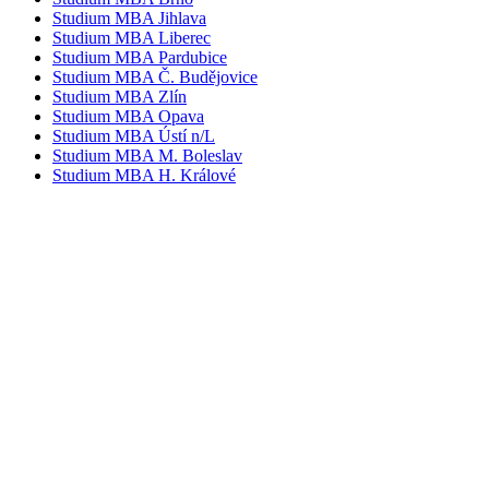
Studium MBA Jihlava
Studium MBA Liberec
Studium MBA Pardubice
Studium MBA Č. Budějovice
Studium MBA Zlín
Studium MBA Opava
Studium MBA Ústí n/L
Studium MBA M. Boleslav
Studium MBA H. Králové