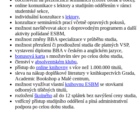
online komunikace s lektory a studijním oddělením v rámci
studentské sekce,
individuální konzultace s
lektory
,
konzultace seminárních prací včetně opravných pokusů,
možnost navštěvovat akce s doprovodným programem a další
aktivity pořádané ESBM,
možnost změny BBA specializace v průběhu studia,
možnost přerušení či prodloužení studia dle platných VSP,
vystavení diplomu BBA v českém a anglickém jazyce,
bonusová karta
s množstvím slev po celou dobu studia,
členství v
absolventském klubu
,
přístup do
online knihovny
s více než 1.000.000 titulů,
sleva na nákup doplňkové literatury v knihkupectvích Grada,
Academic Bookshop a Malé centrum,
možnost využívat vlastní
knihovnu ESBM
se stovkami
odborných tištěných titulů,
rozložení
školného
až do 12 splátek bez navýšení ceny studia,
vstřícný přístup studijního oddělení a plná administrativní
podpora po celou dobu studia.