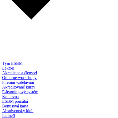
Tým ESBM
Lektoři
Akreditace a členství
Odborné workshopy
Firemní vzdělávání
Akreditované kurzy
E-learningový systém
Knihovna
ESBM pomáhá
Bonusová karta
Absolventský klub
Partneři