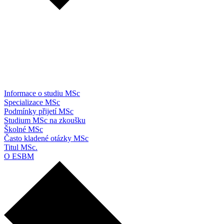
Informace o studiu MSc
Specializace MSc
Podmínky přijetí MSc
Studium MSc na zkoušku
Školné MSc
Často kladené otázky MSc
Titul MSc.
O ESBM