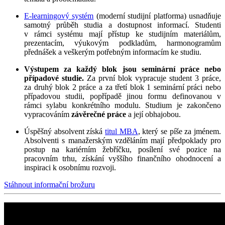
E-learningový systém
(moderní studijní platforma) usnadňuje
samotný průběh studia a dostupnost informací. Studenti
v rámci systému mají přístup ke studijním materiálům,
prezentacím, výukovým podkladům, harmonogramům
přednášek a veškerým potřebným informacím ke studiu.
Výstupem za každý blok jsou seminární práce nebo
případové studie.
Za první blok vypracuje student 3 práce,
za druhý blok 2 práce a za třetí blok 1 seminární práci nebo
případovou studii, popřípadě jinou formu definovanou v
rámci sylabu konkrétního modulu. Studium je zakončeno
vypracováním
závěrečné práce
a její obhajobou.
Úspěšný absolvent získá
titul MBA
, který se píše za jménem.
Absolventi s manažerským vzděláním mají předpoklady pro
postup na kariérním žebříčku, posílení své pozice na
pracovním trhu, získání vyššího finančního ohodnocení a
inspiraci k osobnímu rozvoji.
Stáhnout informační brožuru