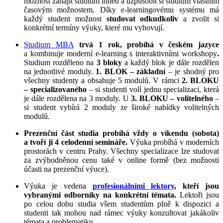
možnost zahájit studium ihned a uzpůsobit si studium vlastním
časovým možnostem. Díky e-learningovému systému má
každý student možnost
studovat odkudkoliv
a zvolit si
konkrétní termíny výuky, které mu vyhovují.
Studium MBA
trvá 1 rok, probíhá v českém jazyce
a kombinuje moderní e-learning s interaktivními workshopy
.
Studium rozděleno na
3 bloky
a každý blok je dále rozdělen
na jednotlivé moduly.
1. BLOK – základní
– je shodný pro
všechny studenty a obsahuje 5 modulů. V rámci
2. BLOKU
– specializovaného
– si studenti volí jednu specializaci, která
je dále rozdělena na 3 moduly. U
3. BLOKU – volitelného
–
si student vybírá 2 moduly ze široké nabídky volitelných
modulů.
Prezenční část studia probíhá vždy o víkendu (sobota)
a tvoří ji 4 celodenní semináře.
Výuka probíhá v moderních
prostorách v centru Prahy. Všechny specializace lze studovat
za zvýhodněnou cenu také v online formě (bez možnosti
účasti na prezenční výuce).
Výuka je vedena
profesionálními lektory
, kteří jsou
vybranými odborníky na konkrétní témata.
Lektoři jsou
po celou dobu studia všem studentům plně k dispozici a
studenti tak mohou nad rámec výuky konzultovat jakákoliv
témata a problematiku.