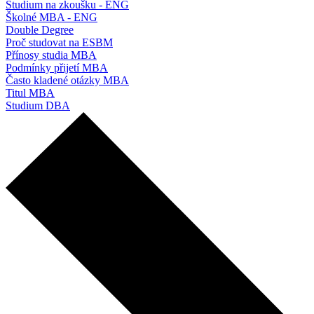
Studium na zkoušku - ENG
Školné MBA - ENG
Double Degree
Proč studovat na ESBM
Přínosy studia MBA
Podmínky přijetí MBA
Často kladené otázky MBA
Titul MBA
Studium DBA