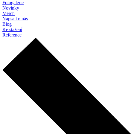
Fotogalerie
Novinky
Merch
Napsali o nás
Blog
Ke stažení
Reference