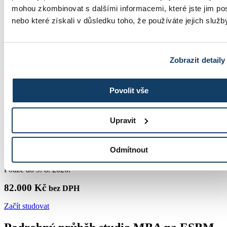
+420 603 836 740
mohou zkombinovat s dalšími informacemi, které jste jim pos
nebo které získali v důsledku toho, že používáte jejich služb
Zobrazit detaily
studium@esbm.cz
Povolit vše
Informace o studiu MBA
Upravit
Master of Business Administration (MBA)
Odmítnout
Zvýhodněná cena MBA studia!
Pouze do 9. 8. 2026.
82.000 Kč
bez DPH
Začít studovat