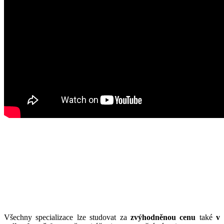
Všechny specializace lze studovat za
zvýhodněnou cenu
také
v