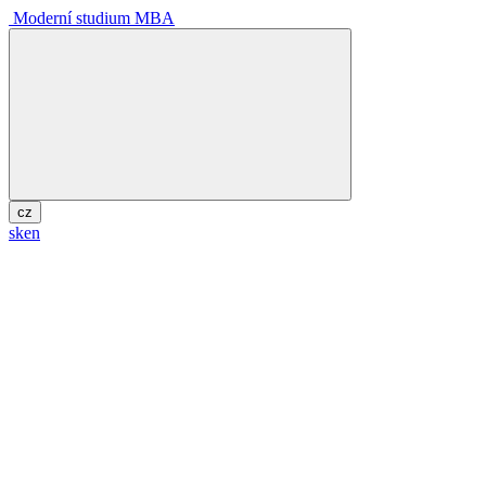
Moderní studium MBA
cz
sk
en