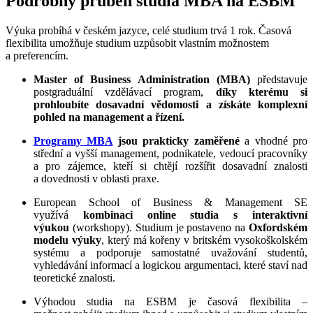
Podrobný průběh studia MBA na ESBM
Výuka probíhá v českém jazyce, celé studium trvá 1 rok. Časová
flexibilita umožňuje studium uzpůsobit vlastním možnostem
a preferencím.
Master of Business Administration (MBA)
představuje
postgraduální vzdělávací program,
díky kterému si
prohloubíte dosavadní vědomosti a získáte komplexní
pohled na management a řízení.
Programy MBA
jsou prakticky zaměřené
a vhodné pro
střední a vyšší management, podnikatele, vedoucí pracovníky
a pro zájemce, kteří si chtějí rozšířit dosavadní znalosti
a dovednosti v oblasti praxe.
European School of Business & Management SE
využívá
kombinaci online studia s interaktivní
výukou
(workshopy). Studium je postaveno na
Oxfordském
modelu výuky
, který má kořeny v britském vysokoškolském
systému a podporuje samostatné uvažování studentů,
vyhledávání informací a logickou argumentaci, které staví nad
teoretické znalosti.
Výhodou studia na ESBM je časová flexibilita –