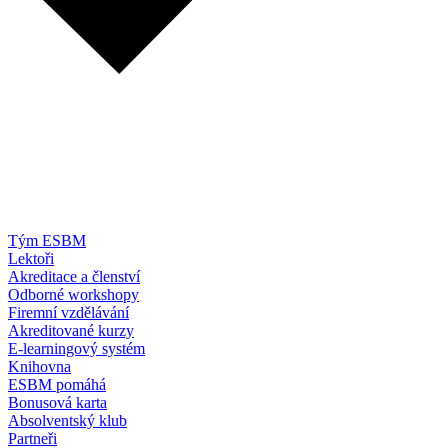
Tým ESBM
Lektoři
Akreditace a členství
Odborné workshopy
Firemní vzdělávání
Akreditované kurzy
E-learningový systém
Knihovna
ESBM pomáhá
Bonusová karta
Absolventský klub
Partneři