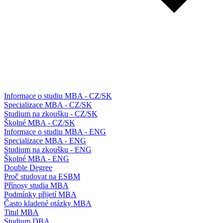
Informace o studiu MBA - CZ/SK
Specializace MBA - CZ/SK
Studium na zkoušku - CZ/SK
Školné MBA - CZ/SK
Informace o studiu MBA - ENG
Specializace MBA - ENG
Studium na zkoušku - ENG
Školné MBA - ENG
Double Degree
Proč studovat na ESBM
Přínosy studia MBA
Podmínky přijetí MBA
Často kladené otázky MBA
Titul MBA
Studium DBA