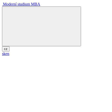
Moderní studium MBA
cz
sk
en