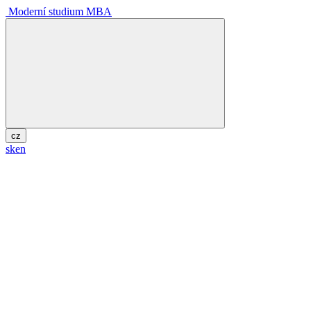
Moderní studium MBA
cz
sk
en