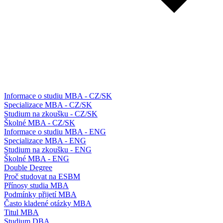
Informace o studiu MBA - CZ/SK
Specializace MBA - CZ/SK
Studium na zkoušku - CZ/SK
Školné MBA - CZ/SK
Informace o studiu MBA - ENG
Specializace MBA - ENG
Studium na zkoušku - ENG
Školné MBA - ENG
Double Degree
Proč studovat na ESBM
Přínosy studia MBA
Podmínky přijetí MBA
Často kladené otázky MBA
Titul MBA
Studium DBA