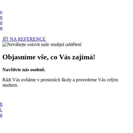
ho
ím
ní
em
JÍT NA REFERENCE
Objasníme vše, co Vás zajímá!
Navštivte nás osobně.
Rádi Vás uvítáme v prostorách školy a provedeme Vás celým
studiem.
ří
i.
ti