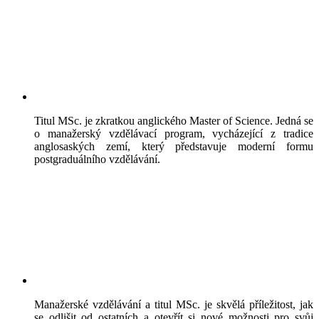
Titul MSc. je zkratkou anglického Master of Science. Jedná se
o manažerský vzdělávací program, vycházející z tradice
anglosaských zemí, který představuje moderní formu
postgraduálního vzdělávání.
Manažerské vzdělávání a titul MSc. je skvělá příležitost, jak
se odlišit od ostatních a otevřít si nové možnosti pro svůj