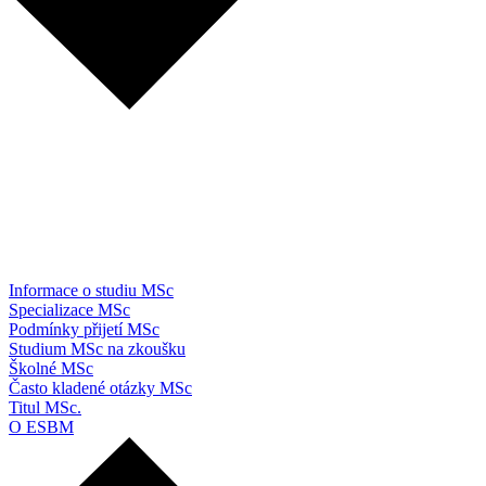
Informace o studiu MSc
Specializace MSc
Podmínky přijetí MSc
Studium MSc na zkoušku
Školné MSc
Často kladené otázky MSc
Titul MSc.
O ESBM