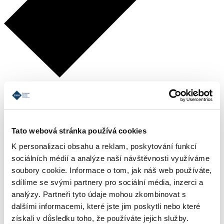
Tato webová stránka používá cookies
K personalizaci obsahu a reklam, poskytování funkcí
sociálních médií a analýze naší návštěvnosti využíváme
Tým ESBM
Lektoři
soubory cookie. Informace o tom, jak náš web používáte,
Akreditace a členství
sdílíme se svými partnery pro sociální média, inzerci a
Odborné workshopy
analýzy. Partneři tyto údaje mohou zkombinovat s
Firemní vzdělávání
Akreditované kurzy
dalšími informacemi, které jste jim poskytli nebo které
E-learningový systém
získali v důsledku toho, že používáte jejich služby.
Knihovna