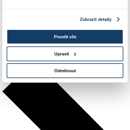
ESBM pomáhá
Bonusová karta
Absolventský klub
Zobrazit detaily
Partneři
Fotogalerie
Novinky
Merch
Povolit vše
Napsali o nás
Blog
Ke stažení
Upravit
Reference
Odmítnout