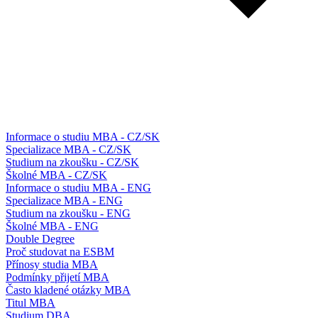
Informace o studiu MBA - CZ/SK
Specializace MBA - CZ/SK
Studium na zkoušku - CZ/SK
Školné MBA - CZ/SK
Informace o studiu MBA - ENG
Specializace MBA - ENG
Studium na zkoušku - ENG
Školné MBA - ENG
Double Degree
Proč studovat na ESBM
Přínosy studia MBA
Podmínky přijetí MBA
Často kladené otázky MBA
Titul MBA
Studium DBA