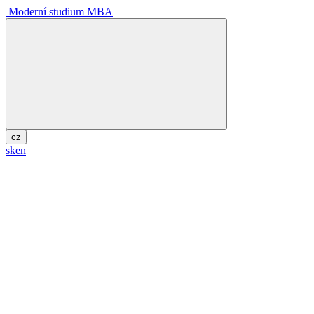
Moderní studium MBA
cz
sk
en