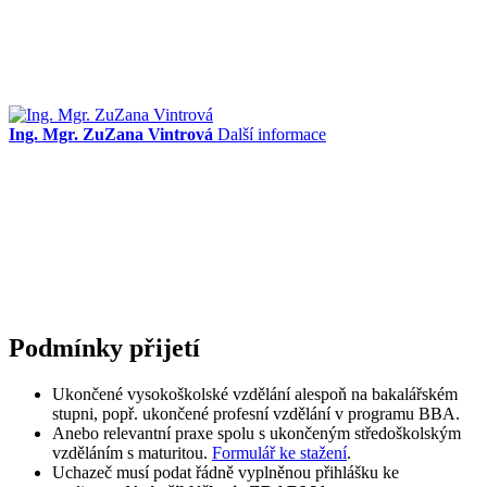
Ing. Mgr. ZuZana Vintrová
Další informace
Podmínky přijetí
Ukončené vysokoškolské vzdělání alespoň na bakalářském
stupni, popř. ukončené profesní vzdělání v programu BBA.
Anebo relevantní praxe spolu s ukončeným středoškolským
vzděláním s maturitou.
Formulář ke stažení
.
Uchazeč musí podat řádně vyplněnou přihlášku ke