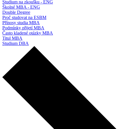
Studium na zkoušku - ENG
Školné MBA - ENG
Double Degree
Proč studovat na ESBM
Přínosy studia MBA
Podmínky přijetí MBA
Často kladené otázky MBA
Titul MBA
Studium DBA