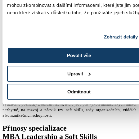
+420 603 836 740
mohou zkombinovat s dalšími informacemi, které jste jim pos
nebo které získali v důsledku toho, že používáte jejich služb
Zobrazit detaily
studium@esbm.cz
Povolit vše
MBA Leadership a Soft Skills
Upravit
Master of Business Administration (MBA)
Odmítnout
Specializace MBA Leadership a Soft Skills je zaměřena především na prakticky
využitelné poznatky z oblasti řízení, které jsou pro výkon manažerských funkcí
nezbytné, na rozvoj a nácvik tzv. soft skills, tedy organizačních, vůdčích
a komunikačních schopností.
Přínosy specializace
MBA Leadership a Soft Skills