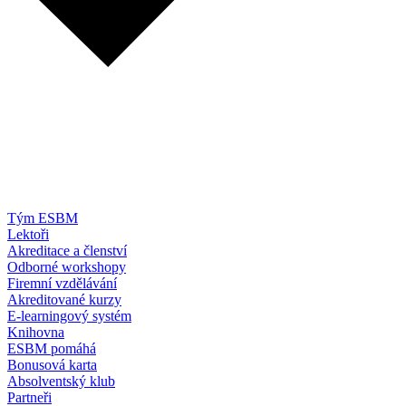
Tým ESBM
Lektoři
Akreditace a členství
Odborné workshopy
Firemní vzdělávání
Akreditované kurzy
E-learningový systém
Knihovna
ESBM pomáhá
Bonusová karta
Absolventský klub
Partneři