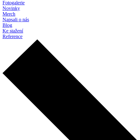
Fotogalerie
Novinky
Merch
Napsali o nás
Blog
Ke stažení
Reference