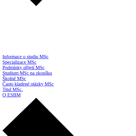
Informace o studiu MSc
Specializace MSc
Podmínky přijetí MSc
Studium MSc na zkoušku
Školné MSc
Často kladené otázky MSc
Titul MSc.
O ESBM