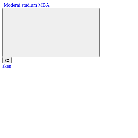
Moderní studium MBA
cz
sk
en