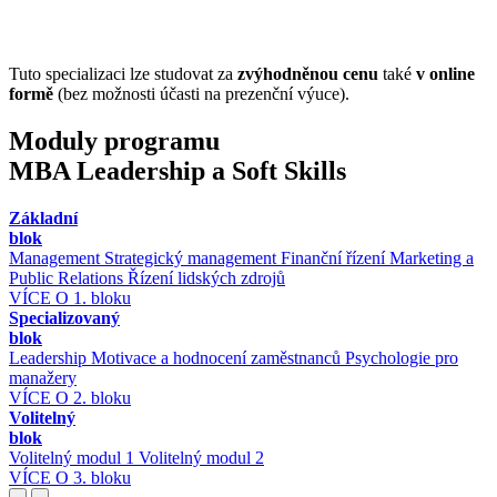
Tuto specializaci lze studovat za
zvýhodněnou cenu
také
v online
formě
(bez možnosti účasti na prezenční výuce).
Moduly programu
MBA Leadership a Soft Skills
Základní
blok
Management
Strategický management
Finanční řízení
Marketing a
Public Relations
Řízení lidských zdrojů
VÍCE O 1. bloku
Specializovaný
blok
Leadership
Motivace a hodnocení zaměstnanců
Psychologie pro
manažery
VÍCE O 2. bloku
Volitelný
blok
Volitelný modul 1
Volitelný modul 2
VÍCE O 3. bloku