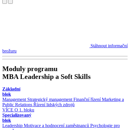
Stáhnout informační
brožuru
Moduly programu
MBA Leadership a Soft Skills
Základní
blok
Management
Strategický management
Finanční řízení
Marketing a
Public Relations
Řízení lidských zdrojů
VÍCE O 1. bloku
Specializovaný
blok
Leadership
Motivace a hodnocení zaměstnanců
Psychologie pro