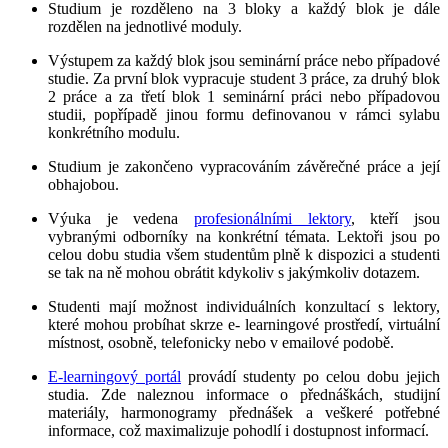
Studium je rozděleno na 3 bloky a každý blok je dále
rozdělen na jednotlivé moduly.
Výstupem za každý blok jsou seminární práce nebo případové
studie. Za první blok vypracuje student 3 práce, za druhý blok
2 práce a za třetí blok 1 seminární práci nebo případovou
studii, popřípadě jinou formu definovanou v rámci sylabu
konkrétního modulu.
Studium je zakončeno vypracováním závěrečné práce a její
obhajobou.
Výuka je vedena
profesionálními lektory
, kteří jsou
vybranými odborníky na konkrétní témata. Lektoři jsou po
celou dobu studia všem studentům plně k dispozici a studenti
se tak na ně mohou obrátit kdykoliv s jakýmkoliv dotazem.
Studenti mají možnost individuálních konzultací s lektory,
které mohou probíhat skrze e- learningové prostředí, virtuální
místnost, osobně, telefonicky nebo v emailové podobě.
E-learningový portál
provádí studenty po celou dobu jejich
studia. Zde naleznou informace o přednáškách, studijní
materiály, harmonogramy přednášek a veškeré potřebné
informace, což maximalizuje pohodlí i dostupnost informací.