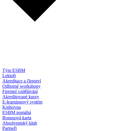
Tým ESBM
Lektoři
Akreditace a členství
Odborné workshopy
Firemní vzdělávání
Akreditované kurzy
E-learningový systém
Knihovna
ESBM pomáhá
Bonusová karta
Absolventský klub
Partneři