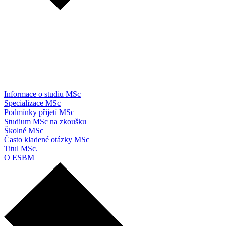
Informace o studiu MSc
Specializace MSc
Podmínky přijetí MSc
Studium MSc na zkoušku
Školné MSc
Často kladené otázky MSc
Titul MSc.
O ESBM