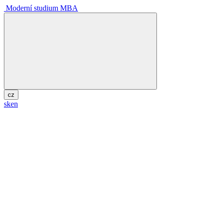
Moderní studium MBA
cz
sk
en