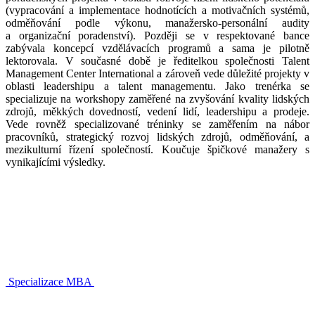
(vypracování a implementace hodnotících a motivačních systémů,
odměňování podle výkonu, manažersko-personální audity
a organizační poradenství). Později se v respektované bance
zabývala koncepcí vzdělávacích programů a sama je pilotně
lektorovala. V současné době je ředitelkou společnosti Talent
Management Center International a zároveň vede důležité projekty v
oblasti leadershipu a talent managementu. Jako trenérka se
specializuje na workshopy zaměřené na zvyšování kvality lidských
zdrojů, měkkých dovedností, vedení lidí, leadershipu a prodeje.
Vede rovněž specializované tréninky se zaměřením na nábor
pracovníků, strategický rozvoj lidských zdrojů, odměňování, a
mezikulturní řízení společností. Koučuje špičkové manažery s
vynikajícími výsledky.
Specializace MBA