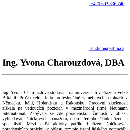
+420 603 836 740
studium@esbm.cz
Ing. Yvona Charouzdová, DBA
Ing. Yvona Charouzdová studovala na univerzitách v Praze a Velké
Británii. Prošla celou řadu profesionálně zaměřených seminářů v
Německu, Itálii, Holandsku a Rakousku. Pracovní zkušenosti
získala na vedoucích pozicích v mezinárodní firmě Neumann
International. Zabývala se zde poradenskou činností v oblasti
vyhledávání špičkových manažerů, osob středního článku řízení a
specialistů. Mezi další aktivity patřilo i řízení špičkových
poradenských projektů v oblasti rozvoje řízení lidského potenciálu