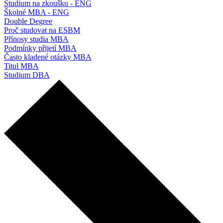
Studium na zkoušku - ENG
Školné MBA - ENG
Double Degree
Proč studovat na ESBM
Přínosy studia MBA
Podmínky přijetí MBA
Často kladené otázky MBA
Titul MBA
Studium DBA