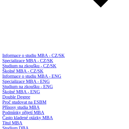
Informace o studiu MBA - CZ/SK
Specializace MBA - CZ/SK
Studium na zkoušku - CZ/SK
Školné MBA - CZ/SK
Informace o studiu MBA - ENG
Specializace MBA - ENG
Studium na zkoušku - ENG
Školné MBA - ENG
Double Degree
Proč studovat na ESBM
Přínosy studia MBA
Podmínky přijetí MBA
Často kladené otázky MBA
Titul MBA
Studium DBA