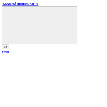
Moderní studium MBA
cz
sk
en