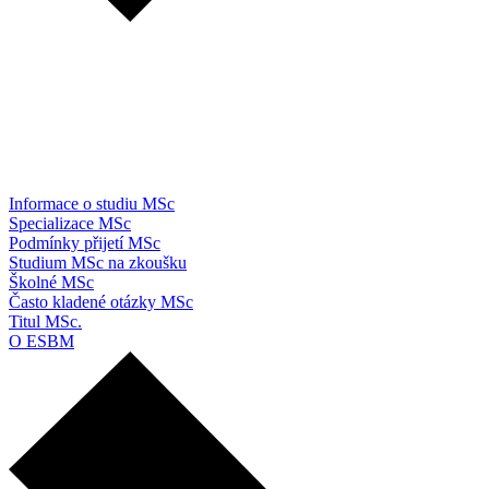
Informace o studiu MSc
Specializace MSc
Podmínky přijetí MSc
Studium MSc na zkoušku
Školné MSc
Často kladené otázky MSc
Titul MSc.
O ESBM