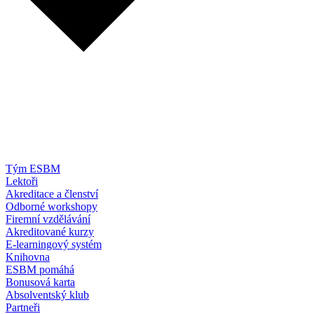
Tým ESBM
Lektoři
Akreditace a členství
Odborné workshopy
Firemní vzdělávání
Akreditované kurzy
E-learningový systém
Knihovna
ESBM pomáhá
Bonusová karta
Absolventský klub
Partneři