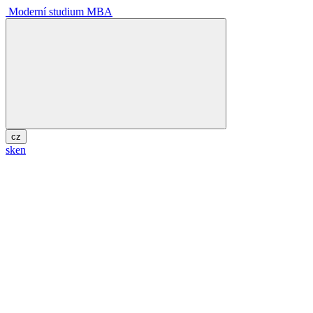
Moderní studium MBA
cz
sk
en