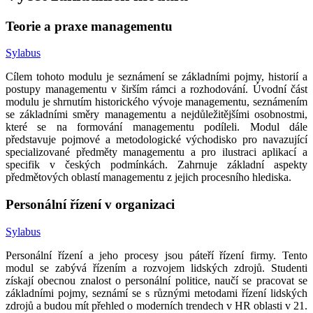
Teorie a praxe managementu
Sylabus
Cílem tohoto modulu je seznámení se základními pojmy, historií a
postupy managementu v širším rámci a rozhodování. Úvodní část
modulu je shrnutím historického vývoje managementu, seznámením
se základními směry managementu a nejdůležitějšími osobnostmi,
které se na formování managementu podíleli. Modul dále
představuje pojmové a metodologické východisko pro navazující
specializované předměty managementu a pro ilustraci aplikací a
specifik v českých podmínkách. Zahrnuje základní aspekty
předmětových oblastí managementu z jejich procesního hlediska.
Personální řízení v organizaci
Sylabus
Personální řízení a jeho procesy jsou páteří řízení firmy. Tento
modul se zabývá řízením a rozvojem lidských zdrojů. Studenti
získají obecnou znalost o personální politice, naučí se pracovat se
základními pojmy, seznámí se s různými metodami řízení lidských
zdrojů a budou mít přehled o moderních trendech v HR oblasti v 21.