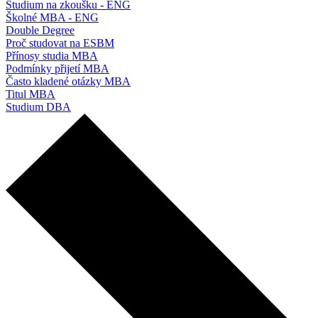
Studium na zkoušku - ENG
Školné MBA - ENG
Double Degree
Proč studovat na ESBM
Přínosy studia MBA
Podmínky přijetí MBA
Často kladené otázky MBA
Titul MBA
Studium DBA