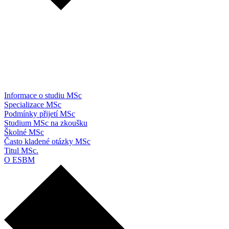
Informace o studiu MSc
Specializace MSc
Podmínky přijetí MSc
Studium MSc na zkoušku
Školné MSc
Často kladené otázky MSc
Titul MSc.
O ESBM