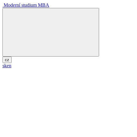
Moderní studium MBA
cz
sk
en