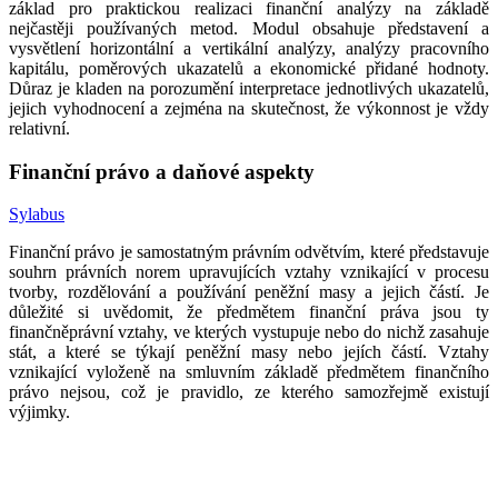
základ pro praktickou realizaci finanční analýzy na základě
nejčastěji používaných metod. Modul obsahuje představení a
vysvětlení horizontální a vertikální analýzy, analýzy pracovního
kapitálu, poměrových ukazatelů a ekonomické přidané hodnoty.
Důraz je kladen na porozumění interpretace jednotlivých ukazatelů,
jejich vyhodnocení a zejména na skutečnost, že výkonnost je vždy
relativní.
Finanční právo a daňové aspekty
Sylabus
Finanční právo je samostatným právním odvětvím, které představuje
souhrn právních norem upravujících vztahy vznikající v procesu
tvorby, rozdělování a používání peněžní masy a jejich částí. Je
důležité si uvědomit, že předmětem finanční práva jsou ty
finančněprávní vztahy, ve kterých vystupuje nebo do nichž zasahuje
stát, a které se týkají peněžní masy nebo jejích částí. Vztahy
vznikající vyloženě na smluvním základě předmětem finančního
právo nejsou, což je pravidlo, ze kterého samozřejmě existují
výjimky.