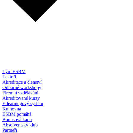
Tým ESBM
Lektoři
Akreditace a členství
Odborné workshopy
Firemní vzdělávání
Akreditované kurzy
E-learningový systém
Knihovna
ESBM pomáhá
Bonusová karta
Absolventský klub
Partneři