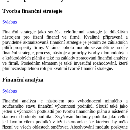
Tvorba finanční strategie
Sylabus
Finanční strategie jako součást celofiremní strategie je důležitým
nástrojem pro řízení financí ve firmě. Kvalitně připravená a
pravidelně aktualizovaná finanční strategie je jedním ze základních
pilířů prosperity firmy. V rámci tohoto modulu se zaměříme na cíle
finanční strategie, procesy, nástroje a principy tvorby dlouhodobých
a krátkodobých plánů a také na základy zpracování finanční analýzy
ve firmě. Posledním tématem je také investiční rozhodování, které
plní nezastupitelnou roli při kvalitní tvorbě finanční strategie.
Finanční analýza
Sylabus
Finanční analýza je nástrojem pro vyhodnocení minulého a
současného stavu finanční výkonnosti podniků. Slouží také jako
jeden z výchozích podkladů pro tvorbu finančního plánu a následné
stanovení hodnoty podniku. Zvyšování hodnoty podniku jako celku
je hlavním cílem podniků v tržní ekonomice, ke kterému by mělo
řízení ve všech oblastech směřovat. Absolvování modulu poskytne