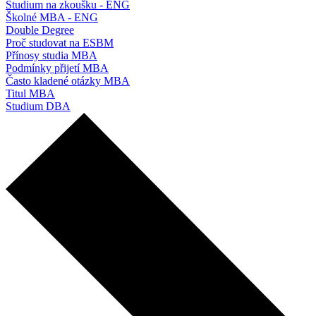
Studium na zkoušku - ENG
Školné MBA - ENG
Double Degree
Proč studovat na ESBM
Přínosy studia MBA
Podmínky přijetí MBA
Často kladené otázky MBA
Titul MBA
Studium DBA