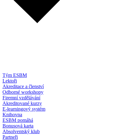
Tým ESBM
Lektoři
Akreditace a členství
Odborné workshopy
Firemní vzdělávání
Akreditované kurzy
E-learningový systém
Knihovna
ESBM pomáhá
Bonusová karta
Absolventský klub
Partneři