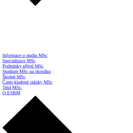
Informace o studiu MSc
Specializace MSc
Podmínky přijetí MSc
Studium MSc na zkoušku
Školné MSc
Často kladené otázky MSc
Titul MSc.
O ESBM