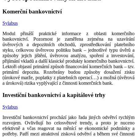
Komerční bankovnictví
Sylabus
Modul přináší praktické informace z oblasti komerčního
bankovnictví. Pozornost je zaměřena zejména na uzavírání
úvěrových a depozitních obchodů, zprostředkování platebního
styku, celkovou úvěrovou politiku bank – jednotlivé typu úvěrů a
způsoby jejich jištění, úvěrovou analýzu, spoření a investování,
přijímání vkladů a další klasické produkty komerčního bankovnictví.
Lektoři objasní primární způsob financování komerčních bank – tzv.
primární depozita. Rozebrány budou způsoby dosažení zisku
(úrokové marže, poplatky z platebních operací…) a možná (úvěrová
a úroková) rizika vyplývající z činnosti komerčních bank.
Investiční bankovnictví a kapitálové trhy
Sylabus
Investiční bankovnictví prochází jako řada jiných odvětví rychlým
rozvojem. Ovlivňují ho celosvětové trendy, a proto je nuceno
efektivně a včas reagovat na měnící se ekonomické podmínky a
potřeby. Patří mezi atraktivní zisková odvětví a během své činnosti