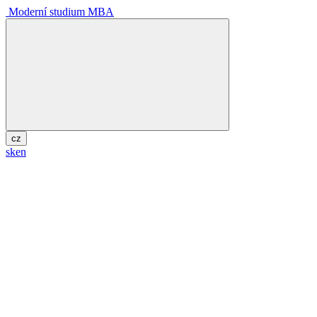
Moderní studium MBA
cz
sk
en