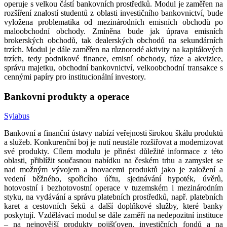
operuje s velkou částí bankovních prostředků. Modul je zaměřen na
rozšíření znalostí studentů z oblasti investičního bankovnictví, bude
vyložena problematika od mezinárodních emisních obchodů po
maloobchodní obchody. Zmíněna bude jak úprava emisních
brokerských obchodů, tak dealerských obchodů na sekundárních
trzích. Modul je dále zaměřen na různorodé aktivity na kapitálových
trzích, tedy podnikové finance, emisní obchody, fúze a akvizice,
správu majetku, obchodní bankovnictví, velkoobchodní transakce s
cennými papíry pro institucionální investory.
Bankovní produkty a operace
Sylabus
Bankovní a finanční ústavy nabízí veřejnosti širokou škálu produktů
a služeb. Konkurenční boj je nutí neustále rozšiřovat a modernizovat
své produkty. Cílem modulu je přinést důležité informace z této
oblasti, přiblížit současnou nabídku na českém trhu a zamyslet se
nad možným vývojem a inovacemi produktů jako je založení a
vedení běžného, spořicího účtu, sjednávání hypoték, úvěrů,
hotovostní i bezhotovostní operace v tuzemském i mezinárodním
styku, na vydávání a správu platebních prostředků, např. platebních
karet a cestovních šeků a další doplňkové služby, které banky
poskytují. Vzdělávací modul se dále zaměří na nedepozitní instituce
– na nejnovější produkty pojišťoven, investičních fondů a na