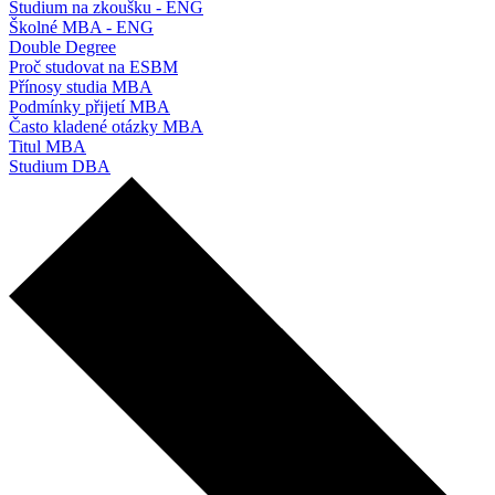
Studium na zkoušku - ENG
Školné MBA - ENG
Double Degree
Proč studovat na ESBM
Přínosy studia MBA
Podmínky přijetí MBA
Často kladené otázky MBA
Titul MBA
Studium DBA