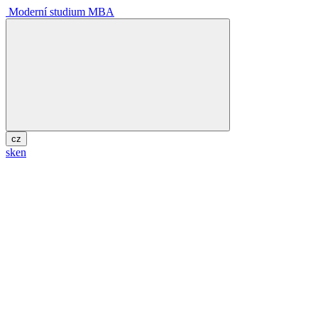
Moderní studium MBA
cz
sk
en