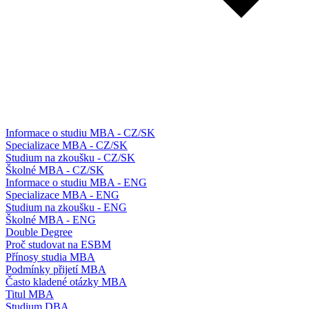
Informace o studiu MBA - CZ/SK
Specializace MBA - CZ/SK
Studium na zkoušku - CZ/SK
Školné MBA - CZ/SK
Informace o studiu MBA - ENG
Specializace MBA - ENG
Studium na zkoušku - ENG
Školné MBA - ENG
Double Degree
Proč studovat na ESBM
Přínosy studia MBA
Podmínky přijetí MBA
Často kladené otázky MBA
Titul MBA
Studium DBA