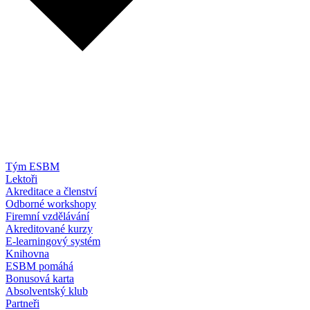
Tým ESBM
Lektoři
Akreditace a členství
Odborné workshopy
Firemní vzdělávání
Akreditované kurzy
E-learningový systém
Knihovna
ESBM pomáhá
Bonusová karta
Absolventský klub
Partneři