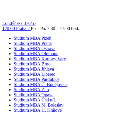
Londýnská 376/57
120 00 Praha 2
Po – Pá: 7.30 – 17.00 hod.
Studium MBA Plzeň
Studium MBA Praha
Studium MBA Ostrava
Studium MBA Olomouc
Studium MBA Karlovy Vary
Studium MBA Brno
Studium MBA Jihlava
Studium MBA Liberec
Studium MBA Pardubice
Studium MBA Č. Budějovice
Studium MBA Zlín
Studium MBA Opava
Studium MBA Ústí n/L
Studium MBA M. Boleslav
Studium MBA H. Králové