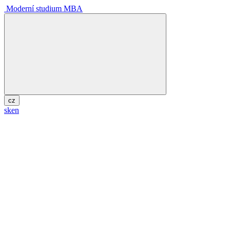
Moderní studium MBA
cz
sk
en