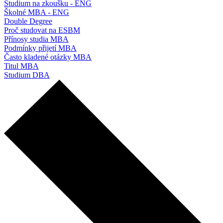
Studium na zkoušku - ENG
Školné MBA - ENG
Double Degree
Proč studovat na ESBM
Přínosy studia MBA
Podmínky přijetí MBA
Často kladené otázky MBA
Titul MBA
Studium DBA