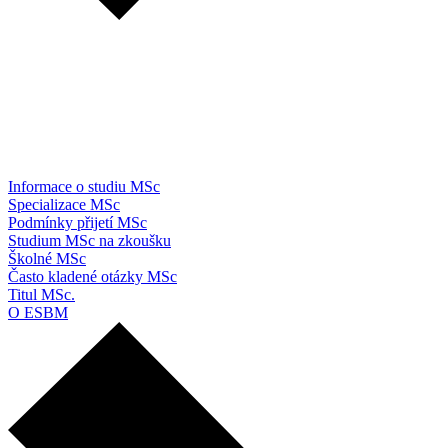
Informace o studiu MSc
Specializace MSc
Podmínky přijetí MSc
Studium MSc na zkoušku
Školné MSc
Často kladené otázky MSc
Titul MSc.
O ESBM