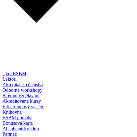
Tým ESBM
Lektoři
Akreditace a členství
Odborné workshopy
Firemní vzdělávání
Akreditované kurzy
E-learningový systém
Knihovna
ESBM pomáhá
Bonusová karta
Absolventský klub
Partneři