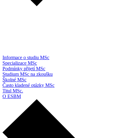
Informace o studiu MSc
Specializace MSc
Podmínky přijetí MSc
Studium MSc na zkoušku
Školné MSc
Často kladené otázky MSc
Titul MSc.
O ESBM