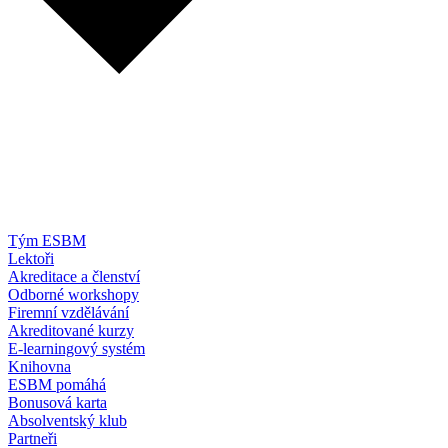
Tým ESBM
Lektoři
Akreditace a členství
Odborné workshopy
Firemní vzdělávání
Akreditované kurzy
E-learningový systém
Knihovna
ESBM pomáhá
Bonusová karta
Absolventský klub
Partneři