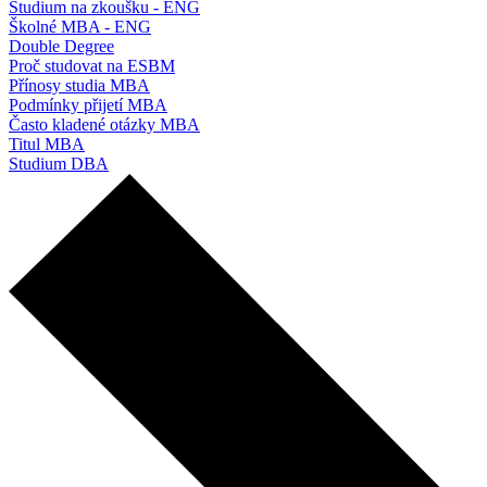
Studium na zkoušku - ENG
Školné MBA - ENG
Double Degree
Proč studovat na ESBM
Přínosy studia MBA
Podmínky přijetí MBA
Často kladené otázky MBA
Titul MBA
Studium DBA