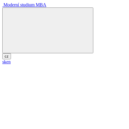
Moderní studium MBA
cz
sk
en