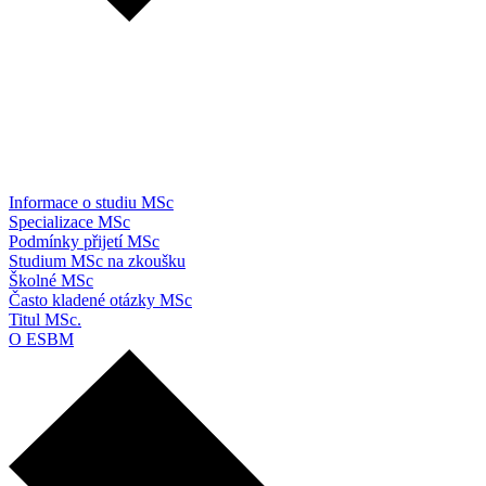
Informace o studiu MSc
Specializace MSc
Podmínky přijetí MSc
Studium MSc na zkoušku
Školné MSc
Často kladené otázky MSc
Titul MSc.
O ESBM