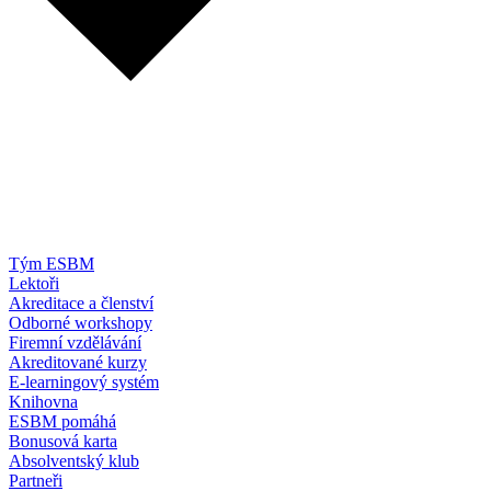
Tým ESBM
Lektoři
Akreditace a členství
Odborné workshopy
Firemní vzdělávání
Akreditované kurzy
E-learningový systém
Knihovna
ESBM pomáhá
Bonusová karta
Absolventský klub
Partneři