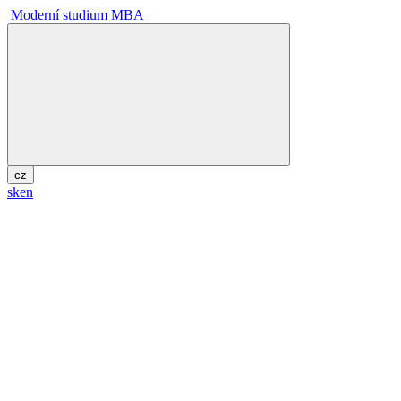
Moderní studium MBA
cz
sk
en