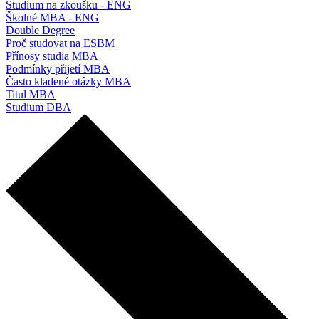
Studium na zkoušku - ENG
Školné MBA - ENG
Double Degree
Proč studovat na ESBM
Přínosy studia MBA
Podmínky přijetí MBA
Často kladené otázky MBA
Titul MBA
Studium DBA