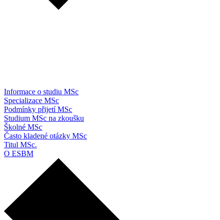
Informace o studiu MSc
Specializace MSc
Podmínky přijetí MSc
Studium MSc na zkoušku
Školné MSc
Často kladené otázky MSc
Titul MSc.
O ESBM