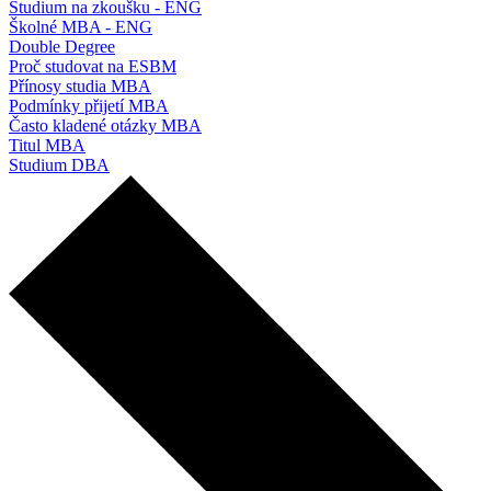
Studium na zkoušku - ENG
Školné MBA - ENG
Double Degree
Proč studovat na ESBM
Přínosy studia MBA
Podmínky přijetí MBA
Často kladené otázky MBA
Titul MBA
Studium DBA