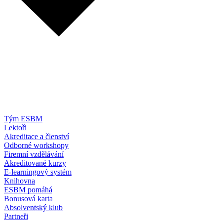
Tým ESBM
Lektoři
Akreditace a členství
Odborné workshopy
Firemní vzdělávání
Akreditované kurzy
E-learningový systém
Knihovna
ESBM pomáhá
Bonusová karta
Absolventský klub
Partneři