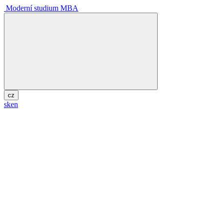
Moderní studium MBA
cz
sk
en