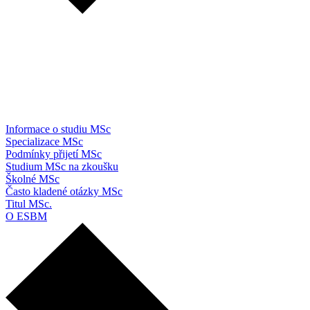
Informace o studiu MSc
Specializace MSc
Podmínky přijetí MSc
Studium MSc na zkoušku
Školné MSc
Často kladené otázky MSc
Titul MSc.
O ESBM