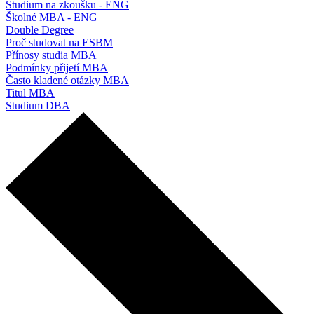
Studium na zkoušku - ENG
Školné MBA - ENG
Double Degree
Proč studovat na ESBM
Přínosy studia MBA
Podmínky přijetí MBA
Často kladené otázky MBA
Titul MBA
Studium DBA