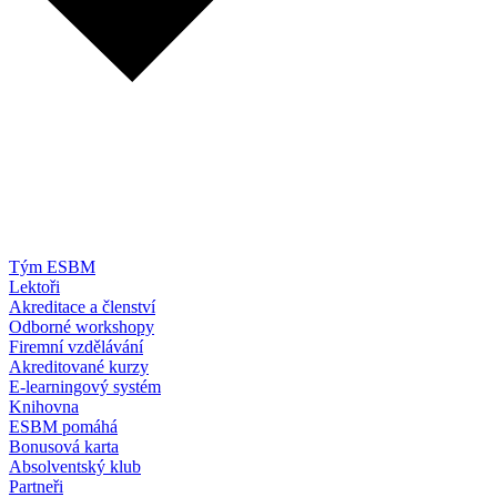
Tým ESBM
Lektoři
Akreditace a členství
Odborné workshopy
Firemní vzdělávání
Akreditované kurzy
E-learningový systém
Knihovna
ESBM pomáhá
Bonusová karta
Absolventský klub
Partneři