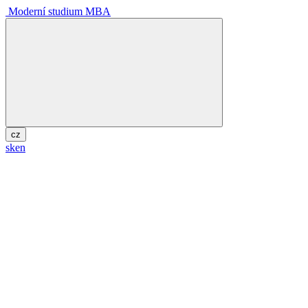
Moderní studium MBA
cz
sk
en