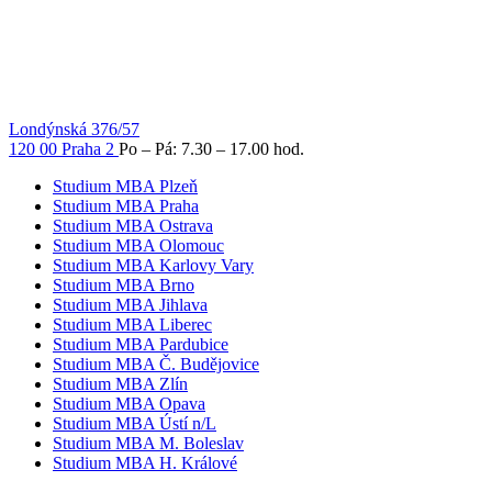
Londýnská 376/57
120 00 Praha 2
Po – Pá: 7.30 – 17.00 hod.
Studium MBA Plzeň
Studium MBA Praha
Studium MBA Ostrava
Studium MBA Olomouc
Studium MBA Karlovy Vary
Studium MBA Brno
Studium MBA Jihlava
Studium MBA Liberec
Studium MBA Pardubice
Studium MBA Č. Budějovice
Studium MBA Zlín
Studium MBA Opava
Studium MBA Ústí n/L
Studium MBA M. Boleslav
Studium MBA H. Králové