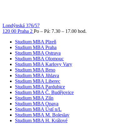
Londýnská 376/57
120 00 Praha 2
Po – Pá: 7.30 – 17.00 hod.
Studium MBA Plzeň
Studium MBA Praha
Studium MBA Ostrava
Studium MBA Olomouc
Studium MBA Karlovy Vary
Studium MBA Brno
Studium MBA Jihlava
Studium MBA Liberec
Studium MBA Pardubice
Studium MBA Č. Budějovice
Studium MBA Zlín
Studium MBA Opava
Studium MBA Ústí n/L
Studium MBA M. Boleslav
Studium MBA H. Králové