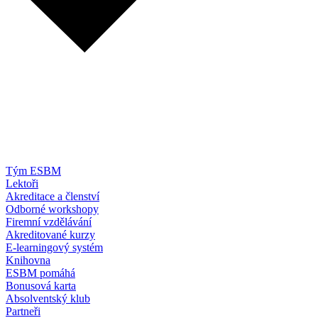
Tým ESBM
Lektoři
Akreditace a členství
Odborné workshopy
Firemní vzdělávání
Akreditované kurzy
E-learningový systém
Knihovna
ESBM pomáhá
Bonusová karta
Absolventský klub
Partneři