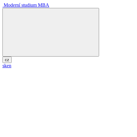
Moderní studium MBA
cz
sk
en