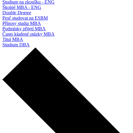
Studium na zkoušku - ENG
Školné MBA - ENG
Double Degree
Proč studovat na ESBM
Přínosy studia MBA
Podmínky přijetí MBA
Často kladené otázky MBA
Titul MBA
Studium DBA