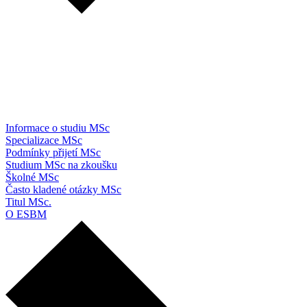
Informace o studiu MSc
Specializace MSc
Podmínky přijetí MSc
Studium MSc na zkoušku
Školné MSc
Často kladené otázky MSc
Titul MSc.
O ESBM