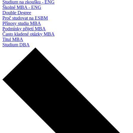
Studium na zkoušku - ENG
Školné MBA - ENG
Double Degree
Proč studovat na ESBM
Přínosy studia MBA
Podmínky přijetí MBA
Často kladené otázky MBA
Titul MBA
Studium DBA