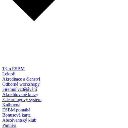
Tým ESBM
Lektoři
Akreditace a členství
Odborné workshopy
Firemní vzdělávání
Akreditované kurzy
E-learningový systém
Knihovna
ESBM pomáhá
Bonusová karta
Absolventský klub
Partneři