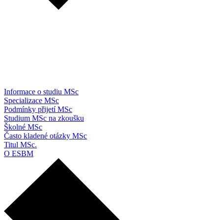
Informace o studiu MSc
Specializace MSc
Podmínky přijetí MSc
Studium MSc na zkoušku
Školné MSc
Často kladené otázky MSc
Titul MSc.
O ESBM