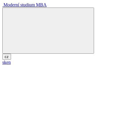
Moderní studium MBA
cz
sk
en