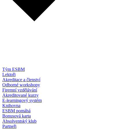
Tým ESBM
Lektoři
Akreditace a členství
Odborné workshopy
Firemní vzdělávání
Akreditované kurzy
E-learningový systém
Knihovna
ESBM pomáhá
Bonusová karta
Absolventský klub
Partneři