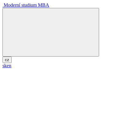
Moderní studium MBA
cz
sk
en