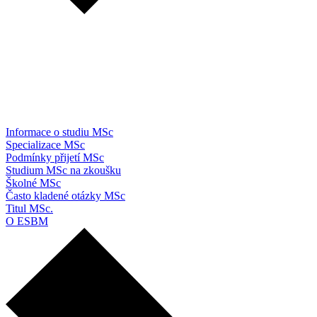
Informace o studiu MSc
Specializace MSc
Podmínky přijetí MSc
Studium MSc na zkoušku
Školné MSc
Často kladené otázky MSc
Titul MSc.
O ESBM