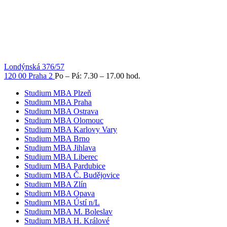
Londýnská 376/57
120 00 Praha 2
Po – Pá: 7.30 – 17.00 hod.
Studium MBA Plzeň
Studium MBA Praha
Studium MBA Ostrava
Studium MBA Olomouc
Studium MBA Karlovy Vary
Studium MBA Brno
Studium MBA Jihlava
Studium MBA Liberec
Studium MBA Pardubice
Studium MBA Č. Budějovice
Studium MBA Zlín
Studium MBA Opava
Studium MBA Ústí n/L
Studium MBA M. Boleslav
Studium MBA H. Králové