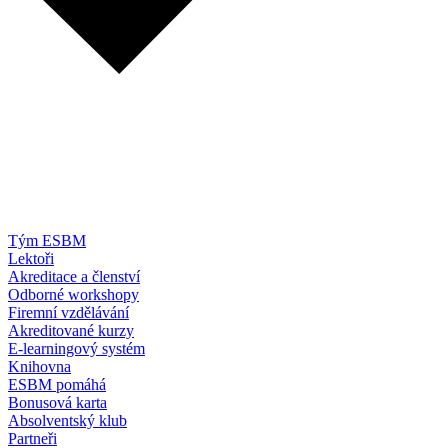
Tým ESBM
Lektoři
Akreditace a členství
Odborné workshopy
Firemní vzdělávání
Akreditované kurzy
E-learningový systém
Knihovna
ESBM pomáhá
Bonusová karta
Absolventský klub
Partneři