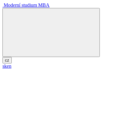
Moderní studium MBA
cz
sk
en