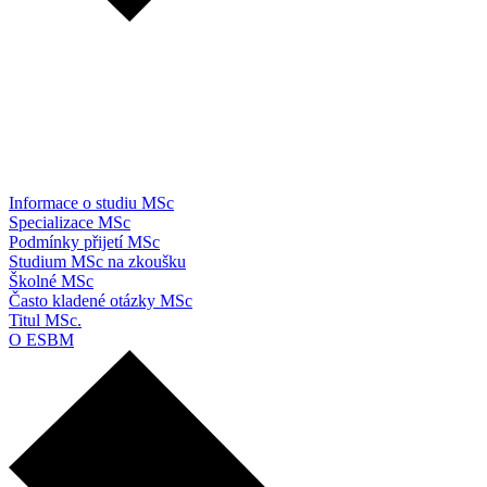
Informace o studiu MSc
Specializace MSc
Podmínky přijetí MSc
Studium MSc na zkoušku
Školné MSc
Často kladené otázky MSc
Titul MSc.
O ESBM