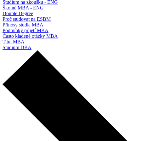
Studium na zkoušku - ENG
Školné MBA - ENG
Double Degree
Proč studovat na ESBM
Přínosy studia MBA
Podmínky přijetí MBA
Často kladené otázky MBA
Titul MBA
Studium DBA