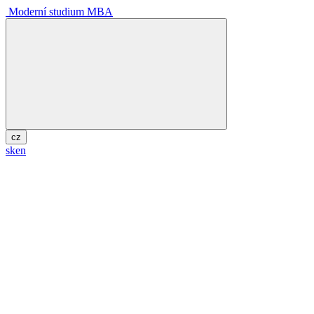
Moderní studium MBA
cz
sk
en