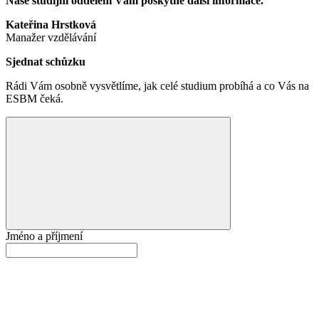
Naše studijní oddělení Vám poskytne další informace.
Kateřina Hrstková
Manažer vzdělávání
Sjednat schůzku
Rádi Vám osobně vysvětlíme, jak celé studium probíhá a co Vás na
ESBM čeká.
Jméno a příjmení