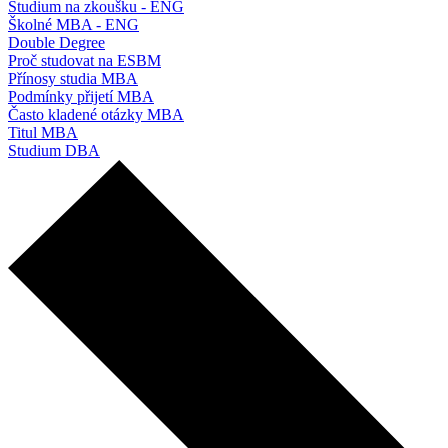
Studium na zkoušku - ENG
Školné MBA - ENG
Double Degree
Proč studovat na ESBM
Přínosy studia MBA
Podmínky přijetí MBA
Často kladené otázky MBA
Titul MBA
Studium DBA