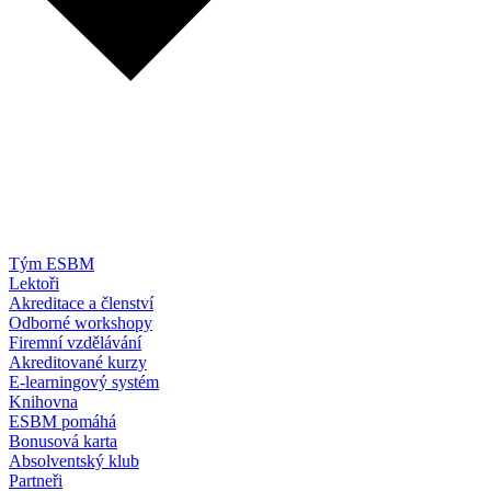
Tým ESBM
Lektoři
Akreditace a členství
Odborné workshopy
Firemní vzdělávání
Akreditované kurzy
E-learningový systém
Knihovna
ESBM pomáhá
Bonusová karta
Absolventský klub
Partneři