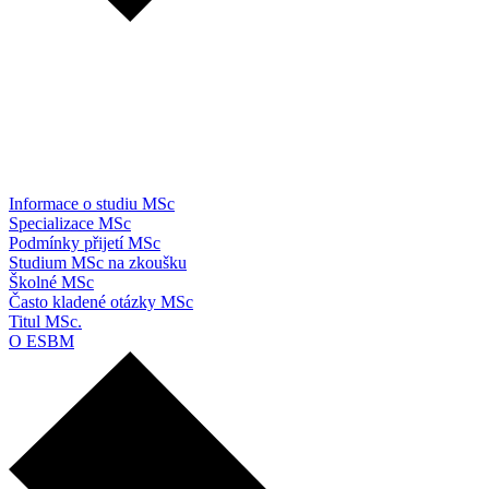
Informace o studiu MSc
Specializace MSc
Podmínky přijetí MSc
Studium MSc na zkoušku
Školné MSc
Často kladené otázky MSc
Titul MSc.
O ESBM