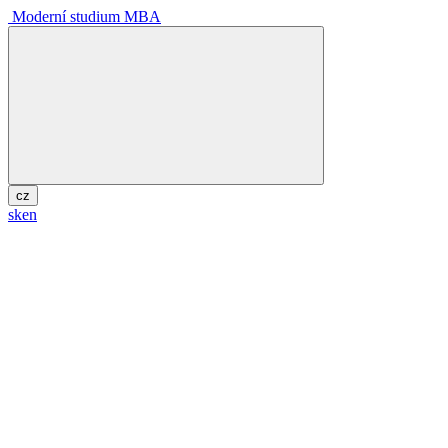
Moderní studium MBA
cz
sk
en