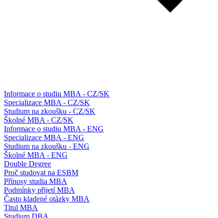
Informace o studiu MBA - CZ/SK
Specializace MBA - CZ/SK
Studium na zkoušku - CZ/SK
Školné MBA - CZ/SK
Informace o studiu MBA - ENG
Specializace MBA - ENG
Studium na zkoušku - ENG
Školné MBA - ENG
Double Degree
Proč studovat na ESBM
Přínosy studia MBA
Podmínky přijetí MBA
Často kladené otázky MBA
Titul MBA
Studium DBA