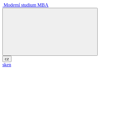
Moderní studium MBA
cz
sk
en