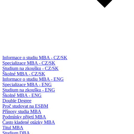
Informace o studiu MBA - CZ/SK
Specializace MBA - CZ/SK
Studium na zkoušku - CZ/SK
Školné MBA - CZ/SK
Informace o studiu MBA - ENG
Specializace MBA - ENG
Studium na zkoušku - ENG
Školné MBA - ENG
Double Degree
Proč studovat na ESBM
Přínosy studia MBA
Podmínky přijetí MBA
Často kladené otázky MBA
Titul MBA
Studium DBA