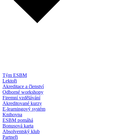
Tým ESBM
Lektoři
Akreditace a členství
Odborné workshopy
Firemní vzdělávání
Akreditované kurzy
E-learningový systém
Knihovna
ESBM pomáhá
Bonusová karta
Absolventský klub
Partneři