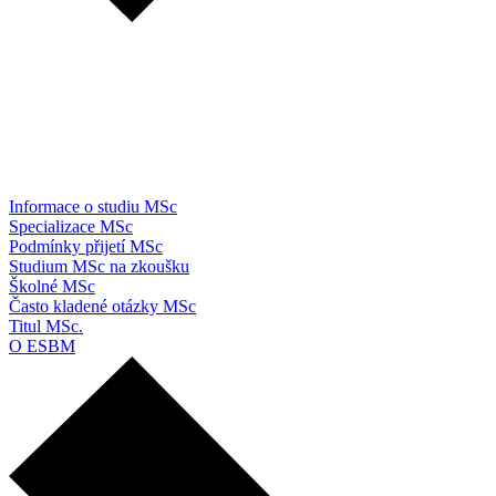
Informace o studiu MSc
Specializace MSc
Podmínky přijetí MSc
Studium MSc na zkoušku
Školné MSc
Často kladené otázky MSc
Titul MSc.
O ESBM