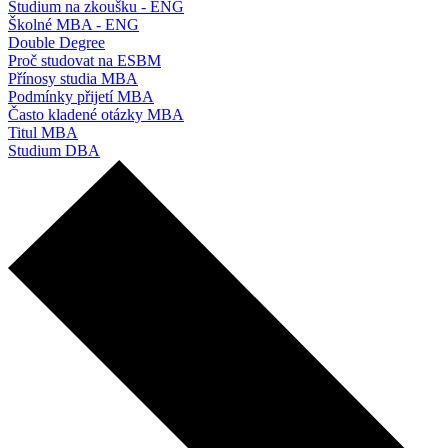
Studium na zkoušku - ENG
Školné MBA - ENG
Double Degree
Proč studovat na ESBM
Přínosy studia MBA
Podmínky přijetí MBA
Často kladené otázky MBA
Titul MBA
Studium DBA