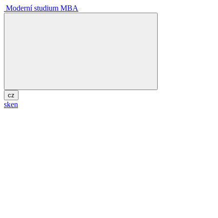
Moderní studium MBA
cz
sk
en