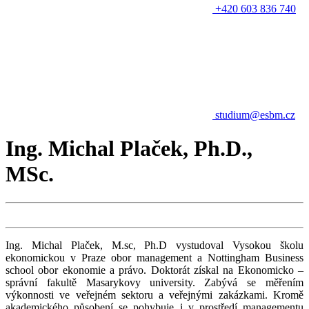
+420 603 836 740
studium@esbm.cz
Ing. Michal Plaček, Ph.D.,
MSc.
Ing. Michal Plaček, M.sc, Ph.D vystudoval Vysokou školu
ekonomickou v Praze obor management a Nottingham Business
school obor ekonomie a právo. Doktorát získal na Ekonomicko –
správní fakultě Masarykovy university. Zabývá se měřením
výkonnosti ve veřejném sektoru a veřejnými zakázkami. Kromě
akademického působení se pohybuje i v prostředí managementu