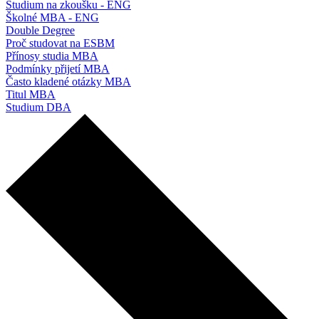
Studium na zkoušku - ENG
Školné MBA - ENG
Double Degree
Proč studovat na ESBM
Přínosy studia MBA
Podmínky přijetí MBA
Často kladené otázky MBA
Titul MBA
Studium DBA