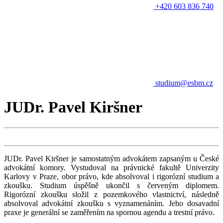
+420 603 836 740
studium@esbm.cz
JUDr. Pavel Kiršner
JUDr. Pavel Kiršner je samostatným advokátem zapsaným u České
advokátní komory. Vystudoval na právnické fakultě Univerzity
Karlovy v Praze, obor právo, kde absolvoval i rigorózní studium a
zkoušku. Studium úspěšně ukončil s červeným diplomem.
Rigorózní zkoušku složil z pozemkového vlastnictví, následně
absolvoval advokátní zkoušku s vyznamenáním. Jeho dosavadní
praxe je generální se zaměřením na spornou agendu a trestní právo.