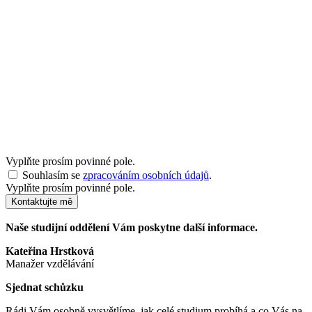
Vyplňte prosím povinné pole.
Souhlasím se
zpracováním osobních údajů
.
Vyplňte prosím povinné pole.
Kontaktujte mě
Naše studijní oddělení Vám poskytne další informace.
Kateřina Hrstková
Manažer vzdělávání
Sjednat schůzku
Rádi Vám osobně vysvětlíme, jak celé studium probíhá a co Vás na