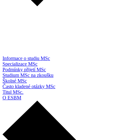
Informace o studiu MSc
Specializace MSc
Podmínky přijetí MSc
Studium MSc na zkoušku
Školné MSc
Často kladené otázky MSc
Titul MSc.
O ESBM