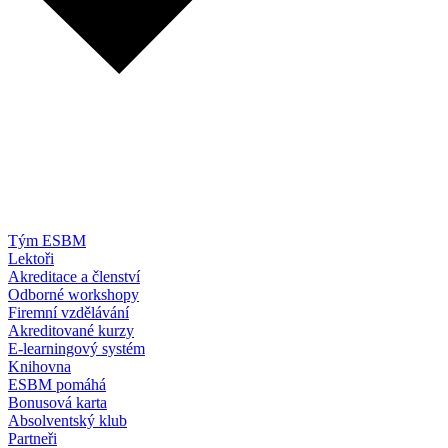
Tým ESBM
Lektoři
Akreditace a členství
Odborné workshopy
Firemní vzdělávání
Akreditované kurzy
E-learningový systém
Knihovna
ESBM pomáhá
Bonusová karta
Absolventský klub
Partneři