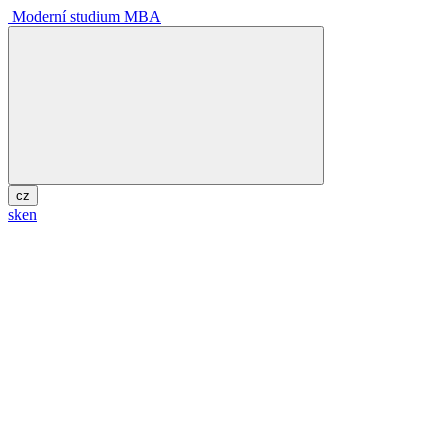
Moderní studium MBA
cz
sk
en