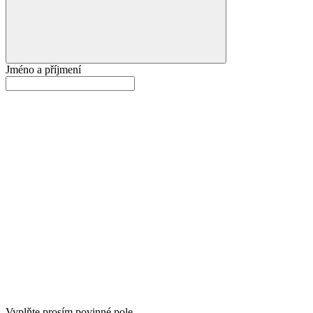
Jméno a příjmení
Vyplňte prosím povinné pole.