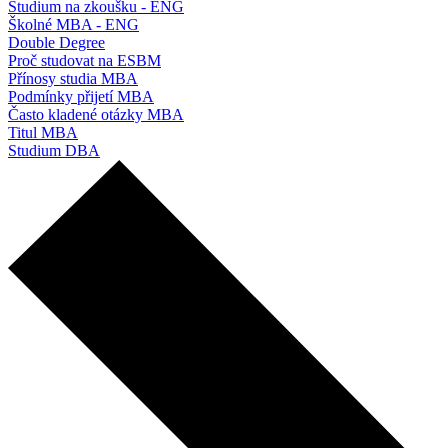
Studium na zkoušku - ENG
Školné MBA - ENG
Double Degree
Proč studovat na ESBM
Přínosy studia MBA
Podmínky přijetí MBA
Často kladené otázky MBA
Titul MBA
Studium DBA