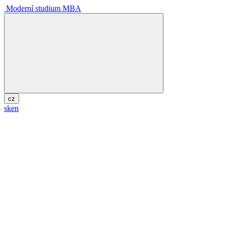
Moderní studium MBA
cz
sk
en