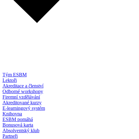
Tým ESBM
Lektoři
Akreditace a členství
Odborné workshopy
Firemní vzdělávání
Akreditované kurzy
E-learningový systém
Knihovna
ESBM pomáhá
Bonusová karta
Absolventský klub
Partneři