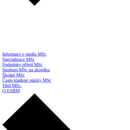
Informace o studiu MSc
Specializace MSc
Podmínky přijetí MSc
Studium MSc na zkoušku
Školné MSc
Často kladené otázky MSc
Titul MSc.
O ESBM