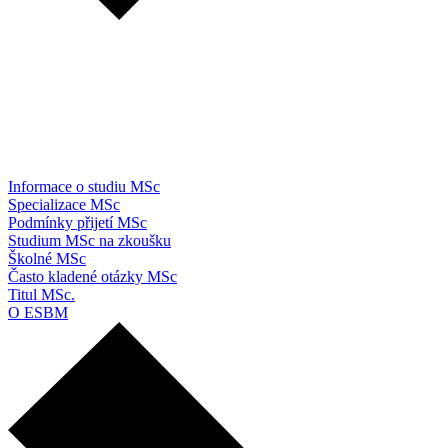
Informace o studiu MSc
Specializace MSc
Podmínky přijetí MSc
Studium MSc na zkoušku
Školné MSc
Často kladené otázky MSc
Titul MSc.
O ESBM