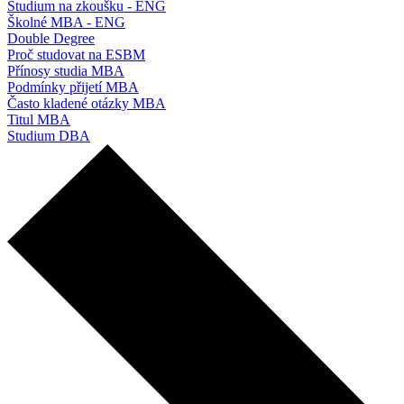
Studium na zkoušku - ENG
Školné MBA - ENG
Double Degree
Proč studovat na ESBM
Přínosy studia MBA
Podmínky přijetí MBA
Často kladené otázky MBA
Titul MBA
Studium DBA