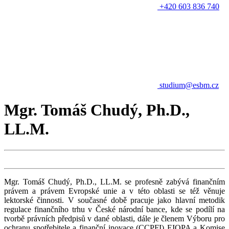
+420 603 836 740
studium@esbm.cz
Mgr. Tomáš Chudý, Ph.D.,
LL.M.
Mgr. Tomáš Chudý, Ph.D., LL.M. se profesně zabývá finančním
právem a právem Evropské unie a v této oblasti se též věnuje
lektorské činnosti. V současné době pracuje jako hlavní metodik
regulace finančního trhu v České národní bance, kde se podílí na
tvorbě právních předpisů v dané oblasti, dále je členem Výboru pro
ochranu spotřebitele a finanční inovace (CCPFI) EIOPA a Komise