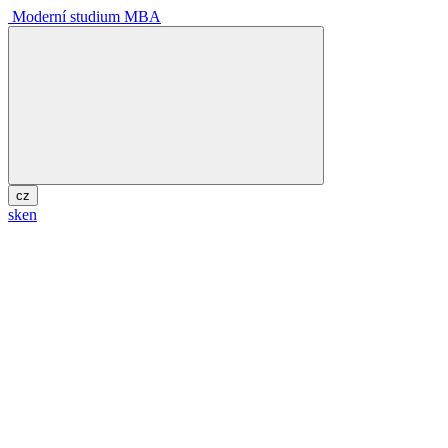
Moderní studium MBA
cz
sk
en