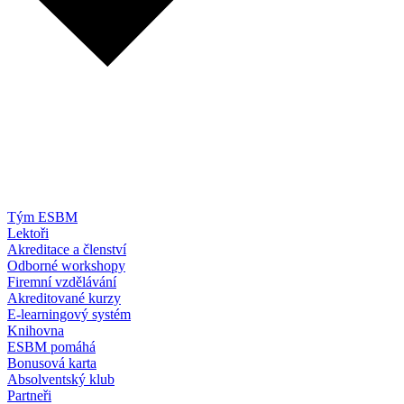
Tým ESBM
Lektoři
Akreditace a členství
Odborné workshopy
Firemní vzdělávání
Akreditované kurzy
E-learningový systém
Knihovna
ESBM pomáhá
Bonusová karta
Absolventský klub
Partneři