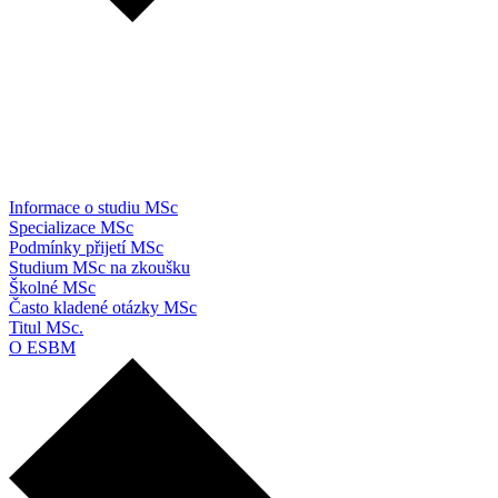
Informace o studiu MSc
Specializace MSc
Podmínky přijetí MSc
Studium MSc na zkoušku
Školné MSc
Často kladené otázky MSc
Titul MSc.
O ESBM