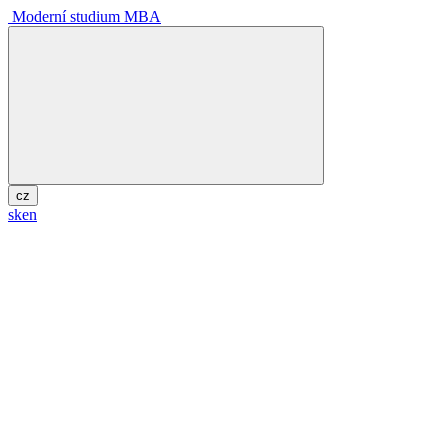
Moderní studium MBA
cz
sk
en