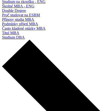
Studium na zkoušku - ENG
Školné MBA - ENG
Double Degree
Proč studovat na ESBM
Přínosy studia MBA
Podmínky přijetí MBA
Často kladené otázky MBA
Titul MBA
Studium DBA