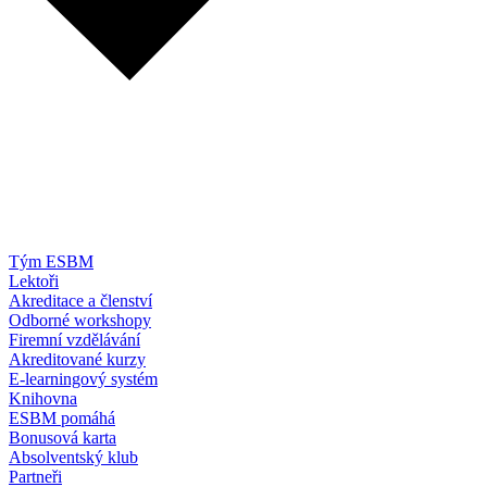
Tým ESBM
Lektoři
Akreditace a členství
Odborné workshopy
Firemní vzdělávání
Akreditované kurzy
E-learningový systém
Knihovna
ESBM pomáhá
Bonusová karta
Absolventský klub
Partneři