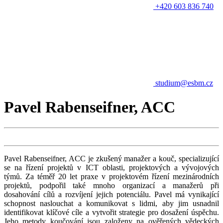
+420 603 836 740
studium@esbm.cz
Pavel Rabenseifner, ACC
Pavel Rabenseifner, ACC je zkušený manažer a kouč, specializující
se na řízení projektů v ICT oblasti, projektových a vývojových
týmů. Za téměř 20 let praxe v projektovém řízení mezinárodních
projektů, podpořil také mnoho organizací a manažerů při
dosahování cílů a rozvíjení jejich potenciálu. Pavel má vynikající
schopnost naslouchat a komunikovat s lidmi, aby jim usnadnil
identifikovat klíčové cíle a vytvořit strategie pro dosažení úspěchu.
Jeho metody koučování jsou založeny na ověřených vědeckých