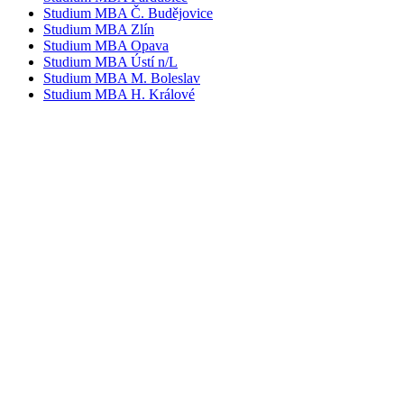
Studium MBA Č. Budějovice
Studium MBA Zlín
Studium MBA Opava
Studium MBA Ústí n/L
Studium MBA M. Boleslav
Studium MBA H. Králové