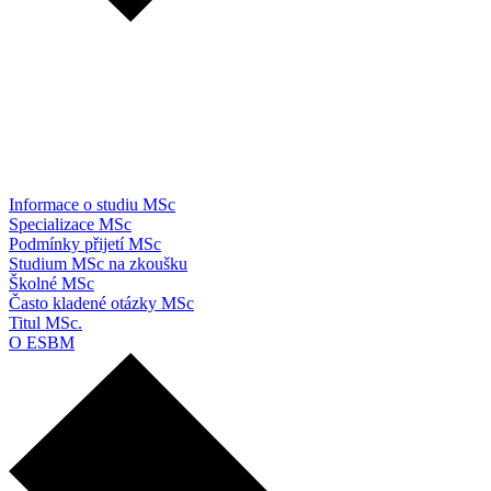
Informace o studiu MSc
Specializace MSc
Podmínky přijetí MSc
Studium MSc na zkoušku
Školné MSc
Často kladené otázky MSc
Titul MSc.
O ESBM