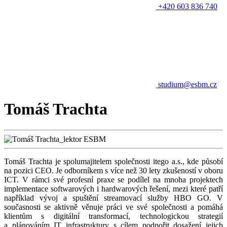
+420 603 836 740
studium@esbm.cz
Tomáš Trachta
Tomáš Trachta je spolumajitelem společnosti itego a.s., kde působí
na pozici CEO. Je odborníkem s více než 30 lety zkušeností v oboru
ICT. V rámci své profesní praxe se podílel na mnoha projektech
implementace softwarových i hardwarových řešení, mezi které patří
například vývoj a spuštění streamovací služby HBO GO. V
současnosti se aktivně věnuje práci ve své společnosti a pomáhá
klientům s digitální transformací, technologickou strategií
a plánováním IT infrastruktury s cílem podpořit dosažení jejich