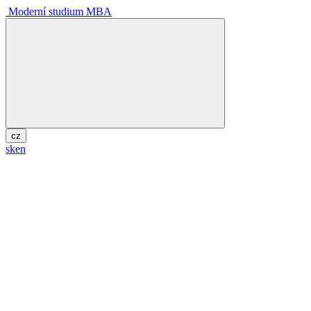
Moderní studium MBA
cz
sk
en