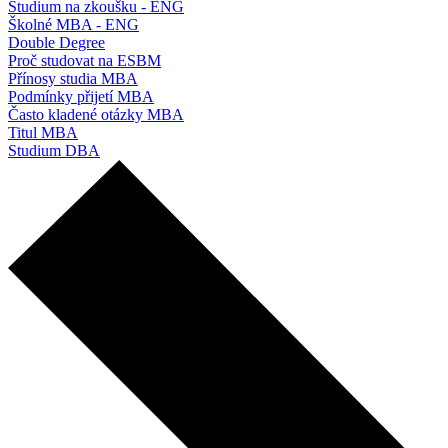
Studium na zkoušku - ENG
Školné MBA - ENG
Double Degree
Proč studovat na ESBM
Přínosy studia MBA
Podmínky přijetí MBA
Často kladené otázky MBA
Titul MBA
Studium DBA