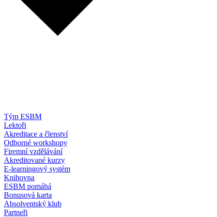
Tým ESBM
Lektoři
Akreditace a členství
Odborné workshopy
Firemní vzdělávání
Akreditované kurzy
E-learningový systém
Knihovna
ESBM pomáhá
Bonusová karta
Absolventský klub
Partneři