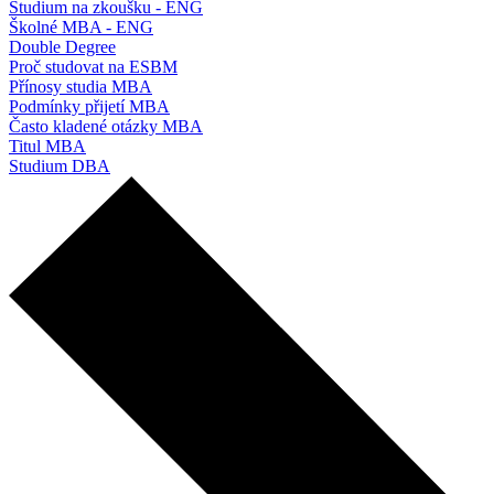
Studium na zkoušku - ENG
Školné MBA - ENG
Double Degree
Proč studovat na ESBM
Přínosy studia MBA
Podmínky přijetí MBA
Často kladené otázky MBA
Titul MBA
Studium DBA