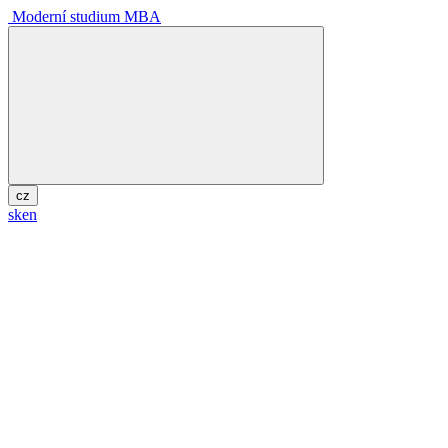
Moderní studium MBA
cz
sk
en