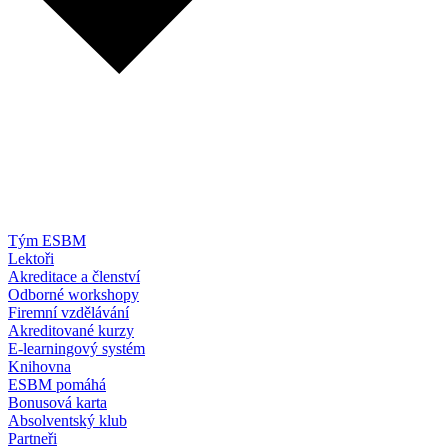
Tým ESBM
Lektoři
Akreditace a členství
Odborné workshopy
Firemní vzdělávání
Akreditované kurzy
E-learningový systém
Knihovna
ESBM pomáhá
Bonusová karta
Absolventský klub
Partneři