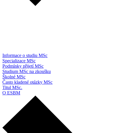
Informace o studiu MSc
Specializace MSc
Podmínky přijetí MSc
Studium MSc na zkoušku
Školné MSc
Často kladené otázky MSc
Titul MSc.
O ESBM