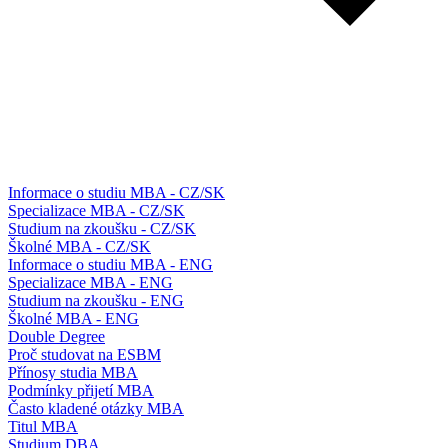
Informace o studiu MBA - CZ/SK
Specializace MBA - CZ/SK
Studium na zkoušku - CZ/SK
Školné MBA - CZ/SK
Informace o studiu MBA - ENG
Specializace MBA - ENG
Studium na zkoušku - ENG
Školné MBA - ENG
Double Degree
Proč studovat na ESBM
Přínosy studia MBA
Podmínky přijetí MBA
Často kladené otázky MBA
Titul MBA
Studium DBA