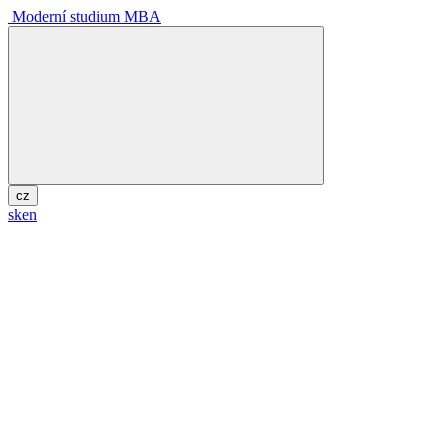
Moderní studium MBA
cz
sk
en