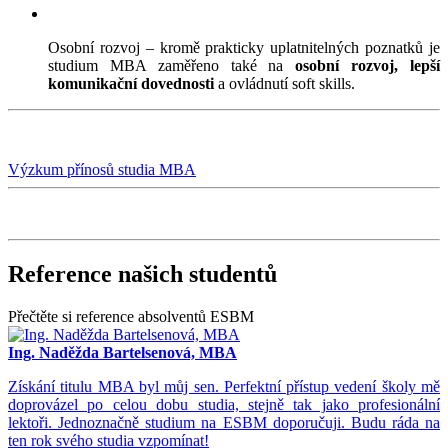
Osobní rozvoj – kromě prakticky uplatnitelných poznatků je
studium MBA zaměřeno také na
osobní rozvoj, lepší
komunikační dovednosti
a ovládnutí soft skills.
Výzkum přínosů studia MBA
Reference našich studentů
Přečtěte si reference absolventů ESBM
Ing. Naděžda Bartelsenová, MBA
Získání titulu MBA byl můj sen. Perfektní přístup vedení školy mě
doprovázel po celou dobu studia, stejně tak jako profesionální
lektoři. Jednoznačně studium na ESBM doporučuji. Budu ráda na
ten rok svého studia vzpomínat!