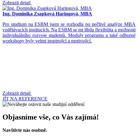
Zobrazit detail
Ing. Dominika Zsapková Haringová, MBA
Pro studium na ESBM jsem se rozhodla po pečlivé analýze MBA
vzdělávacích institucích. Na ESBM se mi líbila flexibilita a možnosti
individuálního rozvoje studentů. Moduly programu a také odborné
workshopy byly velmi inspirující a motivující.
Zobrazit detail
JÍT NA REFERENCE
Objasníme vše, co Vás zajímá!
Navštivte nás osobně.