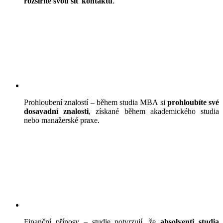
rozšíříte svou síť kontaktů
.
Prohloubení znalostí – během studia MBA si
prohloubíte své
dosavadní znalosti
, získané během akademického studia
nebo manažerské praxe.
Finanční přínosy – studie potvrzují, že
absolventi studia