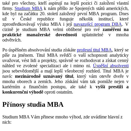
také pro všechny, kteří aspirují na lepší pozici či založení vlastní
firmy.
Studium MBA
k nám přišlo ze Spojených států amerických,
kde byl na začátku 20. století založený první MBA program. Dnes
už v České republice funguje několik institucí, které
zprostředkovávají výuku MBA i její
navazující program DBA
. V
cizině je studium MBA velmi oblíbené pro své
zaměření na
praktické manažerské dovednosti
uplatnitelné v mnoha
odvětvích.
Po úspěšném absolvování studia získáte
profesní titul MBA
, který se
píše za jménem. Titul MBA svědčí o vaší schopnosti analyticky
uvažovat, vést lidi a projekty, správně se rozhodovat a získat cenný
náhled ve zvolené specializaci ale i mimo ni.
Úspěšní absolventi
jsou sebevědomější a mají lepší všeobecný rozhled. Titul MBA je
navíc
mezinárodně uznávaný titul
, který vám otevře dveře v
mnoha oborech a zemích. Jeho získání vám tak pomůže nejen v
kariérním a finančním postupu, ale také k
vyšší prestiži a
konkurenční výhodě
oproti ostatním.
Přínosy studia MBA
Studium MBA Vám přinese mnoho výhod, zde uvádíme hlavní z
nich: