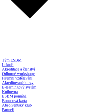
Tým ESBM
Lektoři
Akreditace a členství
Odborné workshopy
Firemní vzdělávání
Akreditované kurzy
E-learningový systém
Knihovna
ESBM pomáhá
Bonusová karta
Absolventský klub
Partneři