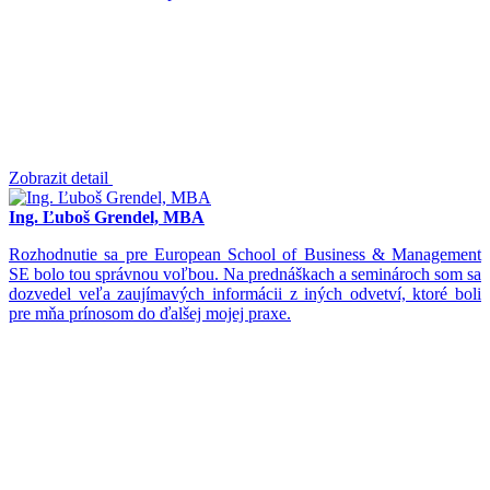
Zobrazit detail
Ing. Ľuboš Grendel, MBA
Rozhodnutie sa pre European School of Business & Management
SE bolo tou správnou voľbou. Na prednáškach a seminároch som sa
dozvedel veľa zaujímavých informácii z iných odvetví, ktoré boli
pre mňa prínosom do ďalšej mojej praxe.