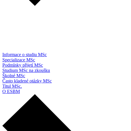
Informace o studiu MSc
Specializace MSc
Podmínky přijetí MSc
Studium MSc na zkoušku
Školné MSc
Často kladené otázky MSc
Titul MSc.
O ESBM