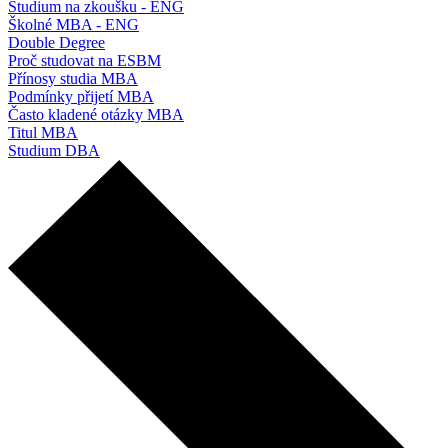
Studium na zkoušku - ENG
Školné MBA - ENG
Double Degree
Proč studovat na ESBM
Přínosy studia MBA
Podmínky přijetí MBA
Často kladené otázky MBA
Titul MBA
Studium DBA