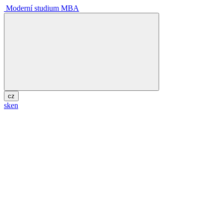
Moderní studium MBA
cz
sk
en