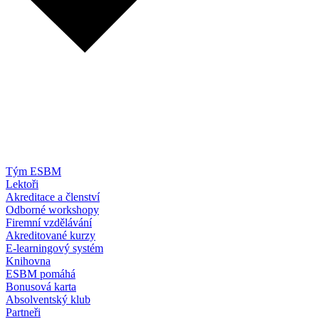
Tým ESBM
Lektoři
Akreditace a členství
Odborné workshopy
Firemní vzdělávání
Akreditované kurzy
E-learningový systém
Knihovna
ESBM pomáhá
Bonusová karta
Absolventský klub
Partneři