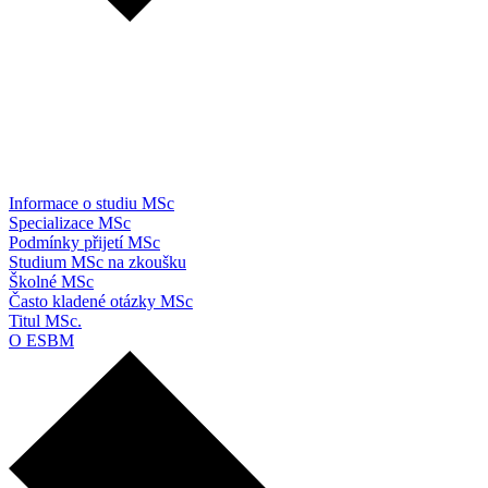
Informace o studiu MSc
Specializace MSc
Podmínky přijetí MSc
Studium MSc na zkoušku
Školné MSc
Často kladené otázky MSc
Titul MSc.
O ESBM