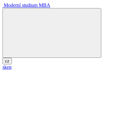
Moderní studium MBA
cz
sk
en