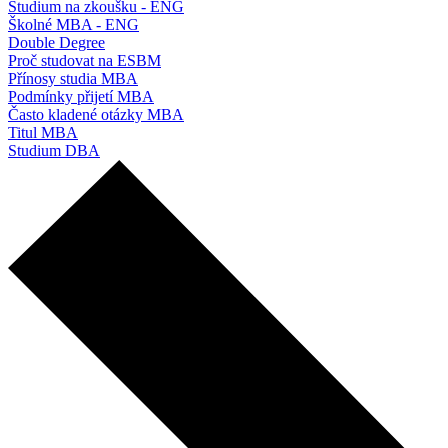
Studium na zkoušku - ENG
Školné MBA - ENG
Double Degree
Proč studovat na ESBM
Přínosy studia MBA
Podmínky přijetí MBA
Často kladené otázky MBA
Titul MBA
Studium DBA