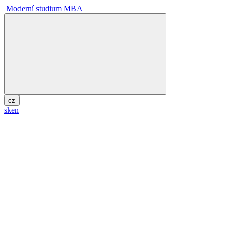
Moderní studium MBA
cz
sk
en