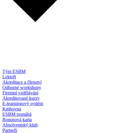
Tým ESBM
Lektoři
Akreditace a členství
Odborné workshopy
Firemní vzdělávání
Akreditované kurzy
E-learningový systém
Knihovna
ESBM pomáhá
Bonusová karta
Absolventský klub
Partneři