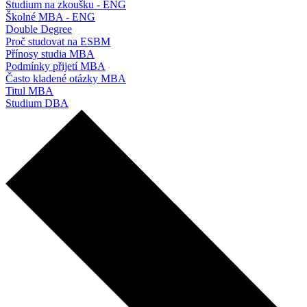
Studium na zkoušku - ENG
Školné MBA - ENG
Double Degree
Proč studovat na ESBM
Přínosy studia MBA
Podmínky přijetí MBA
Často kladené otázky MBA
Titul MBA
Studium DBA