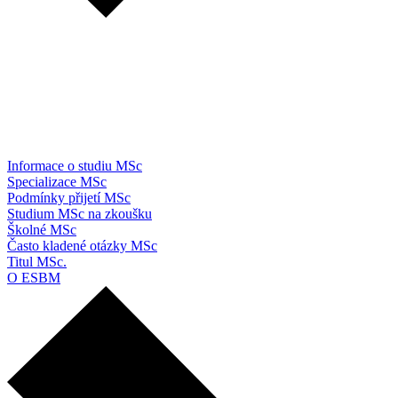
Informace o studiu MSc
Specializace MSc
Podmínky přijetí MSc
Studium MSc na zkoušku
Školné MSc
Často kladené otázky MSc
Titul MSc.
O ESBM