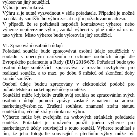
vylosován jiný soutěžící.
Výhra je nenároková.
Výhru si je nutné vyzvednout v sídle pořadatele. Případně je možné
na náklady soutěžícího výhru zaslat na jím požadovanou adresu.
V případě, že se pořadateli nepodaří kontaktovat výherce, nebo
výherce nepřevezme výhru, zaniká výherci v plné míře nárok na
tuto výhru. Místo výherce bude vylosován jiný soutěžící.
VI. Zpracování osobních údajů
Pořadatel soutěže bude zpracovávat osobní údaje soutěžících v
souladu s obecným nařízením o ochraně osobních údajů dle
Evropského parlamentu a Rady (EU) 2016/679. Pořadatel bude tyto
osobní údaje soutěžících zpracovávat v rozsahu nezbytném pro
realizaci soutěže, a to max. po dobu 6 měsíců od skončení doby
konání soutěže.
Osobní údaje budou zpracovány v elektronické podobě pro
pořadatelské a marketingové účely soutěže.
Soutěžící může kdykoliv zrušit svůj souhlas se zpracováním svých
osobních údajů pomocí zprávy zaslané e-mailem na adresu
marketing@esbm.cz. Zrušení souhlasu znamená ztrátu statutu
soutěžícího, včetně ztráty nároku na výhru.
Výherce může být zveřejněn na webových stránkách pořadatele
soutěže. Pořadatel je oprávněn použít jméno výherce pro
marketingové účely související s touto soutěží. Výherce souhlasí s
tím, že jeho fotografie související s předáním výhry může být