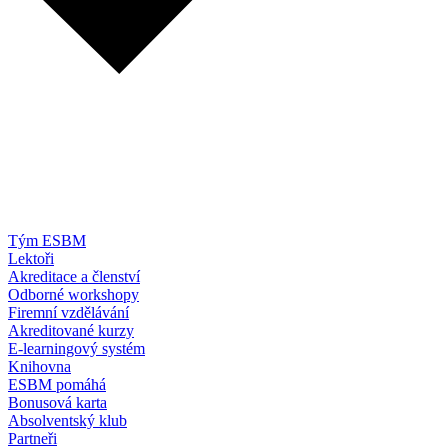
Tým ESBM
Lektoři
Akreditace a členství
Odborné workshopy
Firemní vzdělávání
Akreditované kurzy
E-learningový systém
Knihovna
ESBM pomáhá
Bonusová karta
Absolventský klub
Partneři