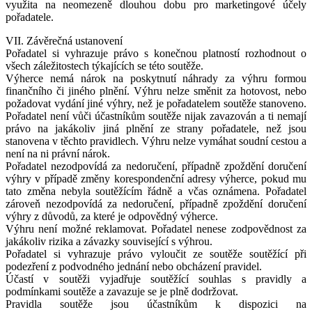
využita na neomezeně dlouhou dobu pro marketingové účely
pořadatele.
VII. Závěrečná ustanovení
Pořadatel si vyhrazuje právo s konečnou platností rozhodnout o
všech záležitostech týkajících se této soutěže.
Výherce nemá nárok na poskytnutí náhrady za výhru formou
finančního či jiného plnění. Výhru nelze směnit za hotovost, nebo
požadovat vydání jiné výhry, než je pořadatelem soutěže stanoveno.
Pořadatel není vůči účastníkům soutěže nijak zavazován a ti nemají
právo na jakákoliv jiná plnění ze strany pořadatele, než jsou
stanovena v těchto pravidlech. Výhru nelze vymáhat soudní cestou a
není na ni právní nárok.
Pořadatel nezodpovídá za nedoručení, případně zpoždění doručení
výhry v případě změny korespondenční adresy výherce, pokud mu
tato změna nebyla soutěžícím řádně a včas oznámena. Pořadatel
zároveň nezodpovídá za nedoručení, případně zpoždění doručení
výhry z důvodů, za které je odpovědný výherce.
Výhru není možné reklamovat. Pořadatel nenese zodpovědnost za
jakákoliv rizika a závazky související s výhrou.
Pořadatel si vyhrazuje právo vyloučit ze soutěže soutěžící při
podezření z podvodného jednání nebo obcházení pravidel.
Účastí v soutěži vyjadřuje soutěžící souhlas s pravidly a
podmínkami soutěže a zavazuje se je plně dodržovat.
Pravidla soutěže jsou účastníkům k dispozici na