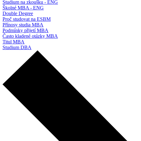
Studium na zkoušku - ENG
Školné MBA - ENG
Double Degree
Proč studovat na ESBM
Přínosy studia MBA
Podmínky přijetí MBA
Často kladené otázky MBA
Titul MBA
Studium DBA