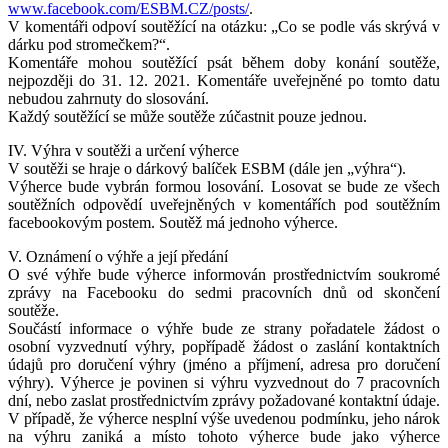
www.facebook.com/ESBM.CZ/posts/
.
V komentáři odpoví soutěžící na otázku: „Co se podle vás skrývá v
dárku pod stromečkem?“.
Komentáře mohou soutěžící psát během doby konání soutěže,
nejpozději do 31. 12. 2021. Komentáře uveřejněné po tomto datu
nebudou zahrnuty do slosování.
Každý soutěžící se může soutěže zúčastnit pouze jednou.
IV. Výhra v soutěži a určení výherce
V soutěži se hraje o dárkový balíček ESBM (dále jen „výhra“).
Výherce bude vybrán formou losování. Losovat se bude ze všech
soutěžních odpovědí uveřejněných v komentářích pod soutěžním
facebookovým postem. Soutěž má jednoho výherce.
V. Oznámení o výhře a její předání
O své výhře bude výherce informován prostřednictvím soukromé
zprávy na Facebooku do sedmi pracovních dnů od skončení
soutěže.
Součástí informace o výhře bude ze strany pořadatele žádost o
osobní vyzvednutí výhry, popřípadě žádost o zaslání kontaktních
údajů pro doručení výhry (jméno a příjmení, adresa pro doručení
výhry). Výherce je povinen si výhru vyzvednout do 7 pracovních
dní, nebo zaslat prostřednictvím zprávy požadované kontaktní údaje.
V případě, že výherce nesplní výše uvedenou podmínku, jeho nárok
na výhru zaniká a místo tohoto výherce bude jako výherce