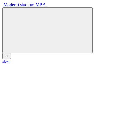
Moderní studium MBA
cz
sk
en