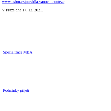
www.esbm.cz/pravidla-vanocni-souteze
V Praze dne 17. 12. 2021.
Specializace MBA
Podmínky přijetí