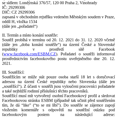
se sídlem: Londýnská 376/57, 120 00 Praha 2, Vinohrady
IČ: 29299306
DIČ: CZ 29299306
zapsaná v obchodním rejstříku vedeném Městským soudem v Praze,
oddíl H, vložka 1534
(dále jen „pořadatel“)
II. Termín a místo konání soutěže:
Soutěž probíhá v termínu od 20. 12. 2021 do 31. 12. 2020 včetně
(dále jen „doba konání soutěže“) na území České a Slovenské
republiky v prostředí sítě Facebook
(
www.facebook.com/ESBM.CZ
). Pořadatel o soutěži informoval
prostřednictvím facebookového postu uveřejněného dne 20. 12.
2021.
III. Soutěžící:
Soutěžícím se může stát pouze osoba starší 18 let s doručovací
adresou na území České republiky nebo Slovenska (dále jen
„soutěžící“). Z účasti v soutěži jsou vyloučeni pracovníci pořadatele
a také nejbližší rodinní příslušníci těchto pracovníků.
Soutěžící musí mít vytvořený osobní Facebookový profil a sledovat
Facebookovou stránku ESBM (případně tak učinit před soutěžením
tím, že dá “like” (“to se mi líbí”). Do soutěže se zájemce zapojí
vložením komentáře s odpovědí na soutěžní otázku pod
facebookovým postem na následující adrese: