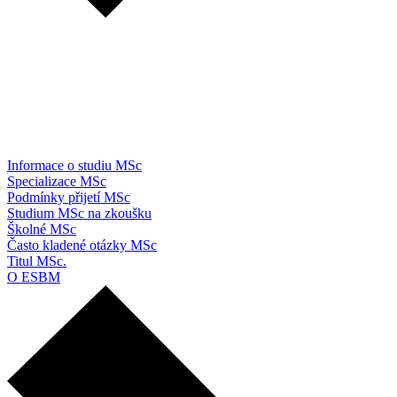
Informace o studiu MSc
Specializace MSc
Podmínky přijetí MSc
Studium MSc na zkoušku
Školné MSc
Často kladené otázky MSc
Titul MSc.
O ESBM