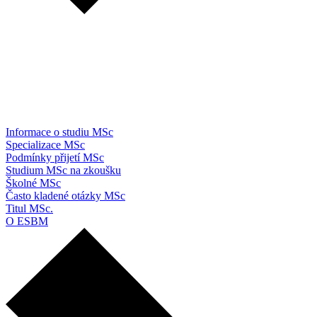
Informace o studiu MSc
Specializace MSc
Podmínky přijetí MSc
Studium MSc na zkoušku
Školné MSc
Často kladené otázky MSc
Titul MSc.
O ESBM