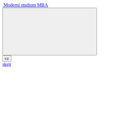
Moderní studium MBA
cz
sk
en