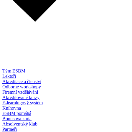
Tým ESBM
Lektoři
Akreditace a členství
Odborné workshopy
Firemní vzdělávání
Akreditované kurzy
E-learningový systém
Knihovna
ESBM pomáhá
Bonusová karta
Absolventský klub
Partneři