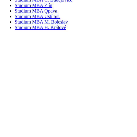
Studium MBA Zlín
Studium MBA Opava
Studium MBA Ústí n/L
Studium MBA M. Boleslav
Studium MBA H. Králové