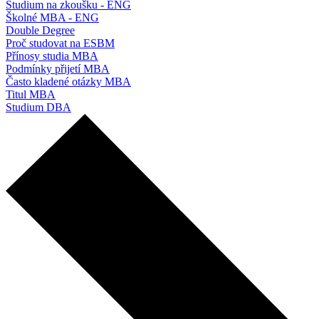
Studium na zkoušku - ENG
Školné MBA - ENG
Double Degree
Proč studovat na ESBM
Přínosy studia MBA
Podmínky přijetí MBA
Často kladené otázky MBA
Titul MBA
Studium DBA