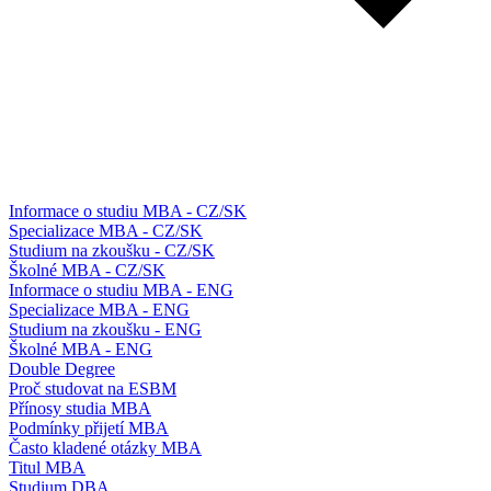
Informace o studiu MBA - CZ/SK
Specializace MBA - CZ/SK
Studium na zkoušku - CZ/SK
Školné MBA - CZ/SK
Informace o studiu MBA - ENG
Specializace MBA - ENG
Studium na zkoušku - ENG
Školné MBA - ENG
Double Degree
Proč studovat na ESBM
Přínosy studia MBA
Podmínky přijetí MBA
Často kladené otázky MBA
Titul MBA
Studium DBA