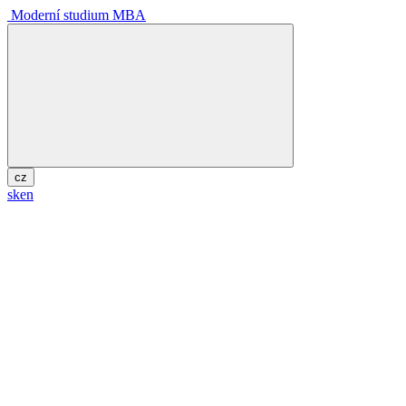
Moderní studium MBA
cz
sk
en