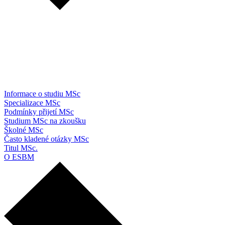
Informace o studiu MSc
Specializace MSc
Podmínky přijetí MSc
Studium MSc na zkoušku
Školné MSc
Často kladené otázky MSc
Titul MSc.
O ESBM