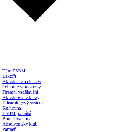
Tým ESBM
Lektoři
Akreditace a členství
Odborné workshopy
Firemní vzdělávání
Akreditované kurzy
E-learningový systém
Knihovna
ESBM pomáhá
Bonusová karta
Absolventský klub
Partneři