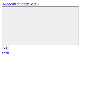
Moderní studium MBA
cz
sk
en