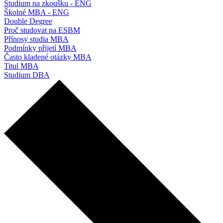
Studium na zkoušku - ENG
Školné MBA - ENG
Double Degree
Proč studovat na ESBM
Přínosy studia MBA
Podmínky přijetí MBA
Často kladené otázky MBA
Titul MBA
Studium DBA