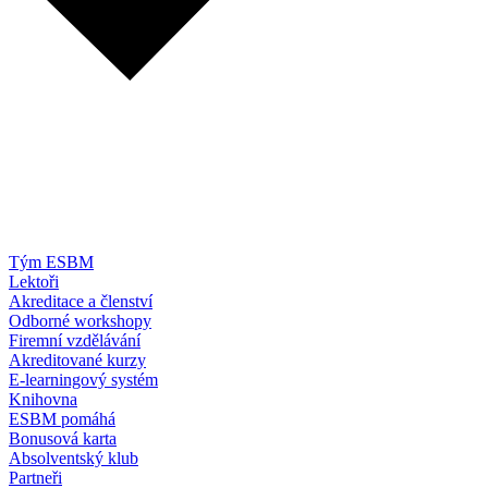
Tým ESBM
Lektoři
Akreditace a členství
Odborné workshopy
Firemní vzdělávání
Akreditované kurzy
E-learningový systém
Knihovna
ESBM pomáhá
Bonusová karta
Absolventský klub
Partneři