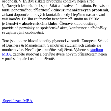
osobnosti. V ESBM získáte prvotřídní kontakty nejen z řad
špičkových lektorů, ale i spolužáků a absolventů institutu. Pro vás to
bude jednoznačnou příležitostí k
diskuzi manažerských problémů
,
získání doporučení, nových kontaktů a tedy i lepšímu nastartování
vaší kariéry. Dalším zajímavým benefitem při studiu na ESBM
je
členství v absolventském klubu
. Členové klubu dostávají
pravidelně pozvánky na společenské akce, konference a přednášky
se zajímavými osobnostmi.
Toto jsou pouze hlavní benefity plynoucí ze studia European School
of Business & Management. Samotným studiem jich získáte ale
mnohem více. Neváhejte a změňte svůj život. Vyberte si
studium
MBA
, začněte studovat a otevřete dveře novým příležitostem nejen
v profesním, ale i osobním životě.
Specializace MBA