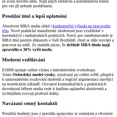
ze zcela nového úhlu. Najít jejich efektivní a konstruktivní řešení
pro vás již nebude problémem.
Prestižní titul a lepší uplatnění
Absolvent MBA studia získá i
konkurenční výhodu na pracovním
trhu
. Nové praktické manažerské zkušenosti jsou využitelné v
tuzemských i nadnárodních podnicích. Navíc pro zaměstnavatele je
MBA titul jasným důkazem o Vaší flexibilitě, chuti se dále rozvíjet a
pracovat na sobě. Ze statistik plyne, že
držitelé MBA titulu mají
zpravidla o 30% vyšší mzdu
.
Moderní vzdělávání
ESBM spojuje online výuku s interaktivními workshopy.
Tento
Oxfordský model výuky
, uznávaný po celém světě, přispívá
k samostatnému uvažování studentů a logické argumentaci stavějící
na teoretickém základě. Osvojení komunikačních a praktických
dovedností během studia vede k lepšímu uplatnění absolventů a
rychlejšímu rozvoji profesní dráhy.
Navázaní cenný kontaktů
Prestižní instituty jsou z pravidla spojovány se známými a vlivnými