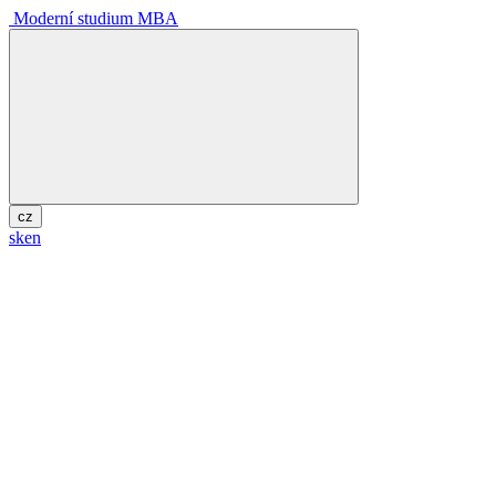
Moderní studium MBA
cz
sk
en