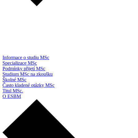
Informace o studiu MSc
Specializace MSc
Podmínky přijetí MSc
Studium MSc na zkoušku
Školné MSc
Často kladené otázky MSc
Titul MSc.
O ESBM