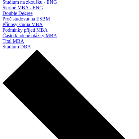
Studium na zkoušku - ENG
Školné MBA - ENG
Double Degree
Proč studovat na ESBM
Přínosy studia MBA
Podmínky přijetí MBA
Často kladené otázky MBA
Titul MBA
Studium DBA