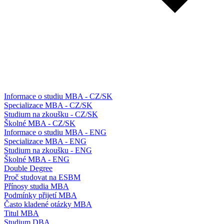
Informace o studiu MBA - CZ/SK
Specializace MBA - CZ/SK
Studium na zkoušku - CZ/SK
Školné MBA - CZ/SK
Informace o studiu MBA - ENG
Specializace MBA - ENG
Studium na zkoušku - ENG
Školné MBA - ENG
Double Degree
Proč studovat na ESBM
Přínosy studia MBA
Podmínky přijetí MBA
Často kladené otázky MBA
Titul MBA
Studium DBA