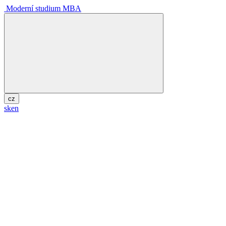
Moderní studium MBA
cz
sk
en