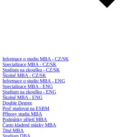
Informace o studiu MBA - CZ/SK
Specializace MBA - CZ/SK
Studium na zkoušku - CZ/SK
Školné MBA - CZ/SK
Informace o studiu MBA - ENG
Specializace MBA - ENG
Studium na zkoušku - ENG
Školné MBA - ENG
Double Degree
Proč studovat na ESBM
Přínosy studia MBA
Podmínky přijetí MBA
Často kladené otázky MBA
Titul MBA
Studium DBA