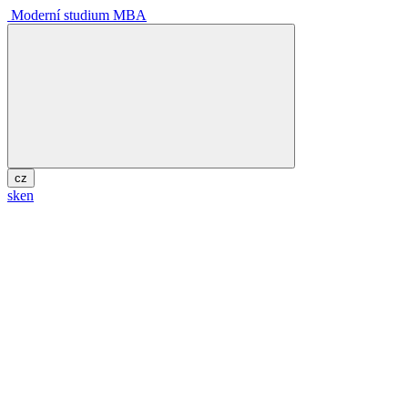
Moderní studium MBA
cz
sk
en