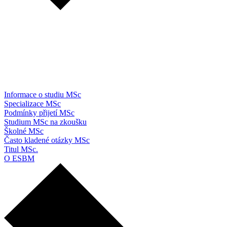
Informace o studiu MSc
Specializace MSc
Podmínky přijetí MSc
Studium MSc na zkoušku
Školné MSc
Často kladené otázky MSc
Titul MSc.
O ESBM