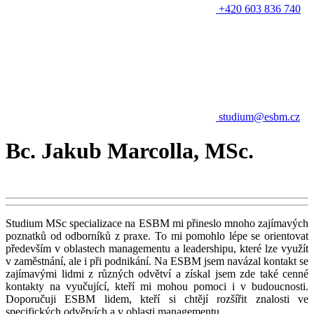
+420 603 836 740
studium@esbm.cz
Bc. Jakub Marcolla, MSc.
Studium MSc specializace na ESBM mi přineslo mnoho zajímavých
poznatků od odborníků z praxe. To mi pomohlo lépe se orientovat
především v oblastech managementu a leadershipu, které lze využít
v zaměstnání, ale i při podnikání. Na ESBM jsem navázal kontakt se
zajímavými lidmi z různých odvětví a získal jsem zde také cenné
kontakty na vyučující, kteří mi mohou pomoci i v budoucnosti.
Doporučuji ESBM lidem, kteří si chtějí rozšířit znalosti ve
specifických odvětvích a v oblasti managementu.