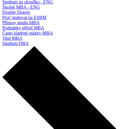
Studium na zkoušku - ENG
Školné MBA - ENG
Double Degree
Proč studovat na ESBM
Přínosy studia MBA
Podmínky přijetí MBA
Často kladené otázky MBA
Titul MBA
Studium DBA