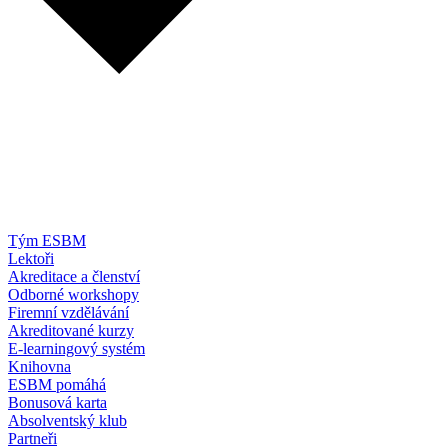
Tým ESBM
Lektoři
Akreditace a členství
Odborné workshopy
Firemní vzdělávání
Akreditované kurzy
E-learningový systém
Knihovna
ESBM pomáhá
Bonusová karta
Absolventský klub
Partneři