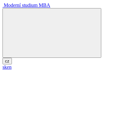
Moderní studium MBA
cz
sk
en