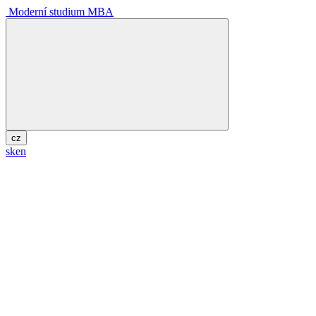
Moderní studium MBA
cz
sk
en