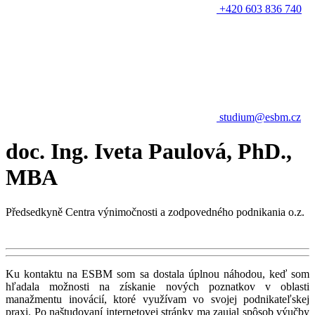
+420 603 836 740
studium@esbm.cz
doc. Ing. Iveta Paulová, PhD.,
MBA
Předsedkyně Centra výnimočnosti a zodpovedného podnikania o.z.
Ku kontaktu na ESBM som sa dostala úplnou náhodou, keď som
hľadala možnosti na získanie nových poznatkov v oblasti
manažmentu inovácií, ktoré využívam vo svojej podnikateľskej
praxi. Po naštudovaní internetovej stránky ma zaujal spôsob výučby