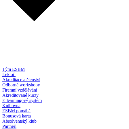
Tým ESBM
Lektoři
Akreditace a členství
Odborné workshopy
Firemní vzdělávání
Akreditované kurzy
E-learningový systém
Knihovna
ESBM pomáhá
Bonusová karta
Absolventský klub
Partneři