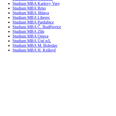
Studium MBA Karlovy Vary
Studium MBA Brno
Studium MBA Jihlava
Studium MBA Liberec
Studium MBA Pardubice
Studium MBA Č. Budějovice
Studium MBA Zlín
Studium MBA Opava
Studium MBA Ústí n/L
Studium MBA M. Boleslav
Studium MBA H. Králové