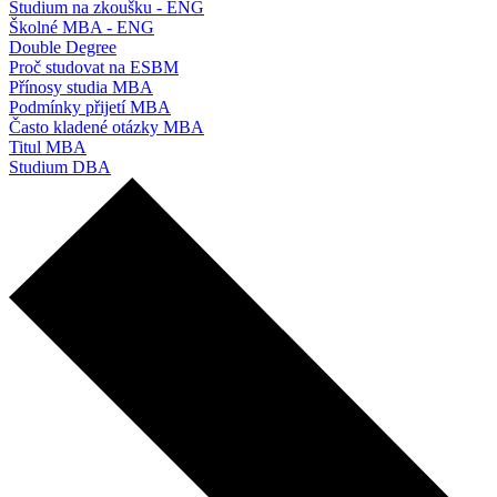
Studium na zkoušku - ENG
Školné MBA - ENG
Double Degree
Proč studovat na ESBM
Přínosy studia MBA
Podmínky přijetí MBA
Často kladené otázky MBA
Titul MBA
Studium DBA