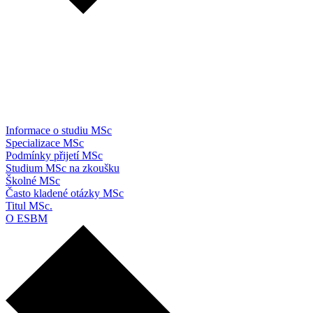
Informace o studiu MSc
Specializace MSc
Podmínky přijetí MSc
Studium MSc na zkoušku
Školné MSc
Často kladené otázky MSc
Titul MSc.
O ESBM