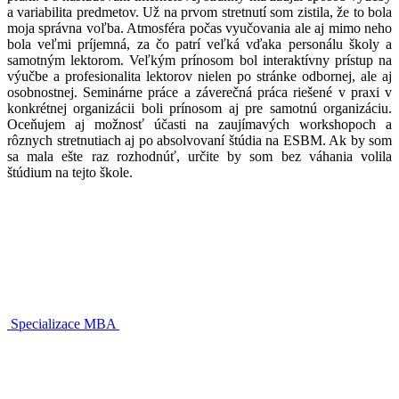
a variabilita predmetov. Už na prvom stretnutí som zistila, že to bola
moja správna voľba. Atmosféra počas vyučovania ale aj mimo neho
bola veľmi príjemná, za čo patrí veľká vďaka personálu školy a
samotným lektorom. Veľkým prínosom bol interaktívny prístup na
výučbe a profesionalita lektorov nielen po stránke odbornej, ale aj
osobnostnej. Seminárne práce a záverečná práca riešené v praxi v
konkrétnej organizácii boli prínosom aj pre samotnú organizáciu.
Oceňujem aj možnosť účasti na zaujímavých workshopoch a
rôznych stretnutiach aj po absolvovaní štúdia na ESBM. Ak by som
sa mala ešte raz rozhodnúť, určite by som bez váhania volila
štúdium na tejto škole.
Specializace MBA