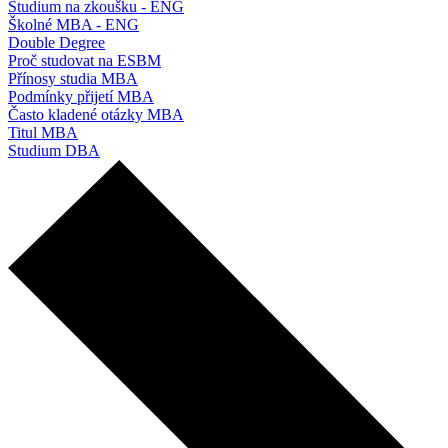
Studium na zkoušku - ENG
Školné MBA - ENG
Double Degree
Proč studovat na ESBM
Přínosy studia MBA
Podmínky přijetí MBA
Často kladené otázky MBA
Titul MBA
Studium DBA