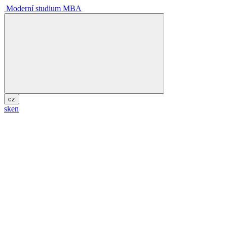
Moderní studium MBA
cz
sk
en