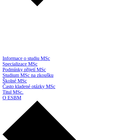
Informace o studiu MSc
Specializace MSc
Podmínky přijetí MSc
Studium MSc na zkoušku
Školné MSc
Často kladené otázky MSc
Titul MSc.
O ESBM