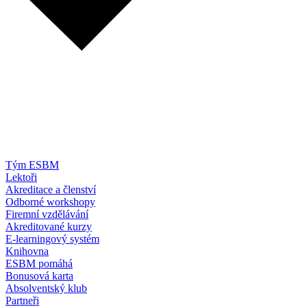
Tým ESBM
Lektoři
Akreditace a členství
Odborné workshopy
Firemní vzdělávání
Akreditované kurzy
E-learningový systém
Knihovna
ESBM pomáhá
Bonusová karta
Absolventský klub
Partneři