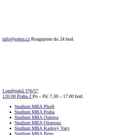
info@esbm.cz
Reagujeme do 24 hod.
Londýnská 376/57
120 00 Praha 2
Po – Pá: 7.30 – 17.00 hod.
Studium MBA Plzeň
Studium MBA Praha
Studium MBA Ostrava
Studium MBA Olomouc
Studium MBA Karlovy Vary
Studium MBA Brno