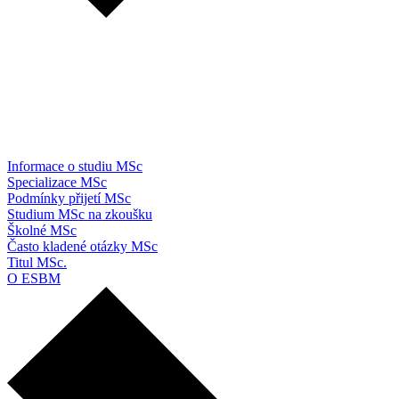
Informace o studiu MSc
Specializace MSc
Podmínky přijetí MSc
Studium MSc na zkoušku
Školné MSc
Často kladené otázky MSc
Titul MSc.
O ESBM