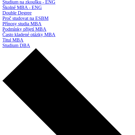
Studium na zkoušku - ENG
Školné MBA - ENG
Double Degree
Proč studovat na ESBM
Přínosy studia MBA
Podmínky přijetí MBA
Často kladené otázky MBA
Titul MBA
Studium DBA