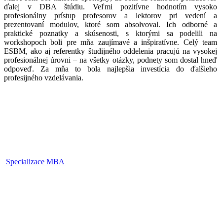
ďalej v DBA štúdiu. Veľmi pozitívne hodnotím vysoko
profesionálny prístup profesorov a lektorov pri vedení a
prezentovaní modulov, ktoré som absolvoval. Ich odborné a
praktické poznatky a skúsenosti, s ktorými sa podelili na
workshopoch boli pre mňa zaujímavé a inšpiratívne. Celý team
ESBM, ako aj referentky študijného oddelenia pracujú na vysokej
profesionálnej úrovni – na všetky otázky, podnety som dostal hneď
odpoveď. Za mňa to bola najlepšia investícia do ďalšieho
profesijného vzdelávania.
Specializace MBA