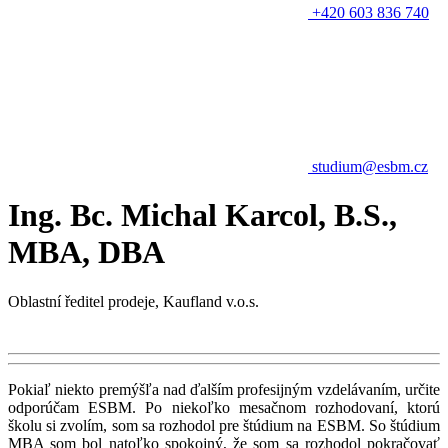
+420 603 836 740
studium@esbm.cz
Ing. Bc. Michal Karcol, B.S.,
MBA, DBA
Oblastní ředitel prodeje, Kaufland v.o.s.
Pokiaľ niekto premýšľa nad ďalším profesijným vzdelávaním, určite
odporúčam ESBM. Po niekoľko mesačnom rozhodovaní, ktorú
školu si zvolím, som sa rozhodol pre štúdium na ESBM. So štúdium
MBA som bol natoľko spokojný, že som sa rozhodol pokračovať