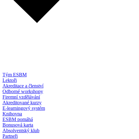
Tým ESBM
Lektoři
Akreditace a členství
Odborné workshopy
Firemní vzdělávání
Akreditované kurzy
E-learningový systém
Knihovna
ESBM pomáhá
Bonusová karta
Absolventský klub
Partneři