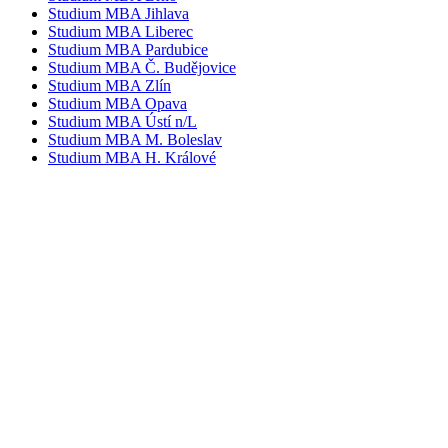
Studium MBA Jihlava
Studium MBA Liberec
Studium MBA Pardubice
Studium MBA Č. Budějovice
Studium MBA Zlín
Studium MBA Opava
Studium MBA Ústí n/L
Studium MBA M. Boleslav
Studium MBA H. Králové