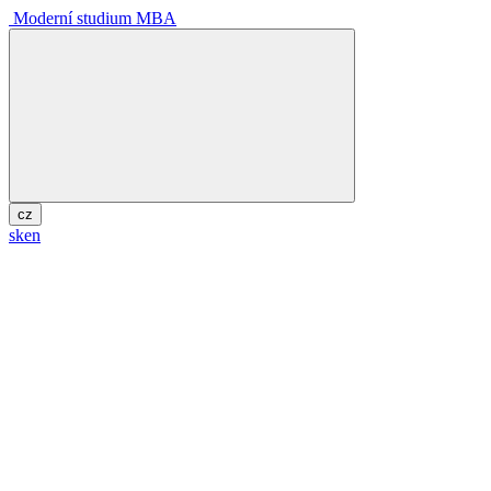
Moderní studium MBA
cz
sk
en